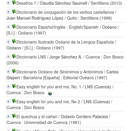
Desafíos 7
/
Claudia Sánchez Saumell
/ Santillana (2010)
Diccionario de conjugación de los verbos castellanos
/
Juan Manuel Rodríguez López
/ Quito : Santillana (1998)
Diccionario Español/Inglés - English/Spanish
/
Océano
/
[S.l.] : Océano (1997)
Diccionario Ilustrado Océano de la Lengua Española
/
Océano
/ [S.l.] : Océano (1997)
Diccionario LNS
/
Jorge Sánchez A.
/ Cuenca : Don Bosco
(2006)
Diccionario Océano de Sinónimos y Antónimos
/
Carlos
Gispert
/ Barcelona [España] : Editorial Océano (1997)
Easy english for you and me, No. 1
/
LNS (Cuenca)
/
Cuenca : Don Bosco
Easy english for you and me, No 2
/
LNS (Cuenca)
/
Cuenca : Don Bosco
El quechua y el cañari
/
Octavio Cordero Palacios
/
Cuenca : Universidad de Cuenca (1981)