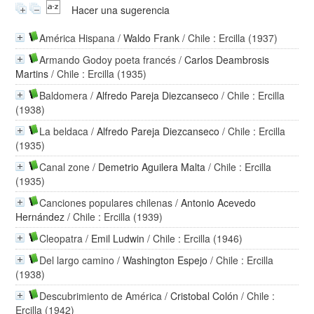
Hacer una sugerencia
América Hispana
/
Waldo Frank
/ Chile : Ercilla (1937)
Armando Godoy poeta francés
/
Carlos Deambrosis
Martins
/ Chile : Ercilla (1935)
Baldomera
/
Alfredo Pareja Diezcanseco
/ Chile : Ercilla
(1938)
La beldaca
/
Alfredo Pareja Diezcanseco
/ Chile : Ercilla
(1935)
Canal zone
/
Demetrio Aguilera Malta
/ Chile : Ercilla
(1935)
Canciones populares chilenas
/
Antonio Acevedo
Hernández
/ Chile : Ercilla (1939)
Cleopatra
/
Emil Ludwin
/ Chile : Ercilla (1946)
Del largo camino
/
Washington Espejo
/ Chile : Ercilla
(1938)
Descubrimiento de América
/
Cristobal Colón
/ Chile :
Ercilla (1942)