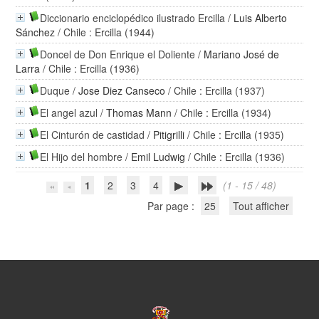
Diccionario enciclopédico ilustrado Ercilla
/
Luis Alberto
Sánchez
/ Chile : Ercilla (1944)
Doncel de Don Enrique el Doliente
/
Mariano José de
Larra
/ Chile : Ercilla (1936)
Duque
/
Jose Diez Canseco
/ Chile : Ercilla (1937)
El angel azul
/
Thomas Mann
/ Chile : Ercilla (1934)
El Cinturón de castidad
/
Pitigrilli
/ Chile : Ercilla (1935)
El Hijo del hombre
/
Emil Ludwig
/ Chile : Ercilla (1936)
1
2
3
4
(1 - 15 / 48)
Par page :
25
Tout afficher