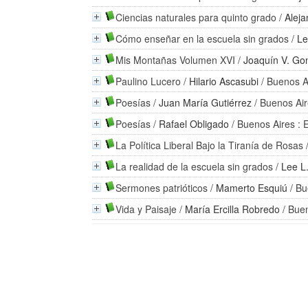
Ciencias naturales para quinto grado
/
Aleja
Cómo enseñar en la escuela sin grados
/
Le
Mis Montañas Volumen XVI
/
Joaquín V. Go
Paulino Lucero
/
Hilario Ascasubi
/ Buenos A
Poesías
/
Juan María Gutiérrez
/ Buenos Air
Poesías
/
Rafael Obligado
/ Buenos Aires : 
La Política Liberal Bajo la Tiranía de Rosas
La realidad de la escuela sin grados
/
Lee L
Sermones patrióticos
/
Mamerto Esquiú
/ Bu
Vida y Paisaje
/
María Ercilla Robredo
/ Buen