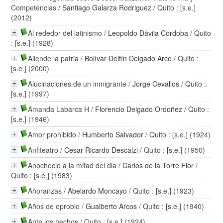
Competencias
/
Santiago Galarza Rodriguez
/ Quito : [s.e.]
(2012)
Al rededor del latinismo
/
Leopoldo Dávila Cordoba
/ Quito
: [s.e.] (1928)
Allende la patria
/
Bolívar Delfín Delgado Arce
/ Quito :
[s.e.] (2000)
Alucinaciones de un inmigrante
/
Jorge Cevallos
/ Quito :
[s.e.] (1997)
Amanda Labarca H
/
Florencio Delgado Ordoñez
/ Quito :
[s.e.] (1946)
Amor prohibido
/
Humberto Salvador
/ Quito : [s.e.] (1924)
Anfiteatro
/
Cesar Ricardo Descalzi
/ Quito : [s.e.] (1950)
Anochecio a la mitad del dia
/
Carlos de la Torre Flor
/
Quito : [s.e.] (1983)
Añoranzas
/
Abelardo Moncayo
/ Quito : [s.e.] (1923)
Años de oprobio
/
Gualberto Arcos
/ Quito : [s.e.] (1940)
Ante los hechos
/ Quito : [s.e.] (1924)