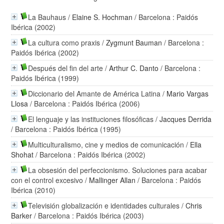
La Bauhaus
/
Elaine S. Hochman
/ Barcelona : Paidós
Ibérica (2002)
La cultura como praxis
/
Zygmunt Bauman
/ Barcelona :
Paidós Ibérica (2002)
Después del fin del arte
/
Arthur C. Danto
/ Barcelona :
Paidós Ibérica (1999)
Diccionario del Amante de América Latina
/
Mario Vargas
Llosa
/ Barcelona : Paidós Ibérica (2006)
El lenguaje y las instituciones filosóficas
/
Jacques Derrida
/ Barcelona : Paidós Ibérica (1995)
Multiculturalismo, cine y medios de comunicación
/
Ella
Shohat
/ Barcelona : Paidós Ibérica (2002)
La obsesión del perfeccionismo. Soluciones para acabar
con el control excesivo
/
Mallinger Allan
/ Barcelona : Paidós
Ibérica (2010)
Televisión globalización e identidades culturales
/
Chris
Barker
/ Barcelona : Paidós Ibérica (2003)