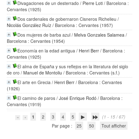
Divagaciones de un desterrado
/
Pierre Loti
/ Barcelona :
Cervantes (1925)
Dos cardenales de gobernaron Cisneros Richelieu
/
Nicolás González Ruíz
/ Barcelona : Cervantes (1957)
Dos mujeres de barba azul
/
Melva Gonzales Salamea
/
Barcelona : Cervantes (1954)
Economía en la edad antigua
/
Henri Berr
/ Barcelona :
Cervantes (1925)
El alma de España y sus reflejos en la literatura del siglo
de oro
/
Manuel de Montoliu
/ Barcelona : Cervantes (s.f.)
El arte en Grecia
/
Henri Berr
/ Barcelona : Cervantes
(1926)
El camino de paros
/
José Enrique Rodó
/ Barcelona :
Cervantes (1919)
1
2
3
4
5
(1 - 15 / 67)
Par page :
25
50
Tout afficher