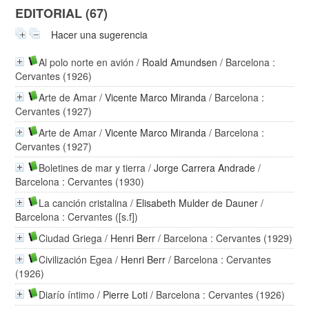
EDITORIAL (67)
Hacer una sugerencia
Al polo norte en avión
/
Roald Amundsen
/ Barcelona :
Cervantes (1926)
Arte de Amar
/
Vicente Marco Miranda
/ Barcelona :
Cervantes (1927)
Arte de Amar
/
Vicente Marco Miranda
/ Barcelona :
Cervantes (1927)
Boletines de mar y tierra
/
Jorge Carrera Andrade
/
Barcelona : Cervantes (1930)
La canción cristalina
/
Elisabeth Mulder de Dauner
/
Barcelona : Cervantes ([s.f])
Ciudad Griega
/
Henri Berr
/ Barcelona : Cervantes (1929)
Civilización Egea
/
Henri Berr
/ Barcelona : Cervantes
(1926)
Diarío íntimo
/
Pierre Loti
/ Barcelona : Cervantes (1926)