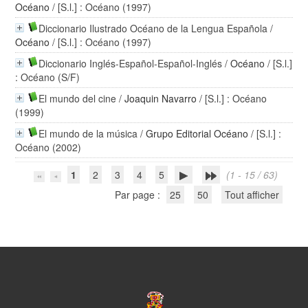
Océano
/ [S.l.] : Océano (1997)
Diccionario Ilustrado Océano de la Lengua Española
/
Océano
/ [S.l.] : Océano (1997)
Diccionario Inglés-Español-Español-Inglés
/
Océano
/ [S.l.]
: Océano (S/F)
El mundo del cine
/
Joaquin Navarro
/ [S.l.] : Océano
(1999)
El mundo de la música
/
Grupo Editorial Océano
/ [S.l.] :
Océano (2002)
1
2
3
4
5
(1 - 15 / 63)
Par page :
25
50
Tout afficher