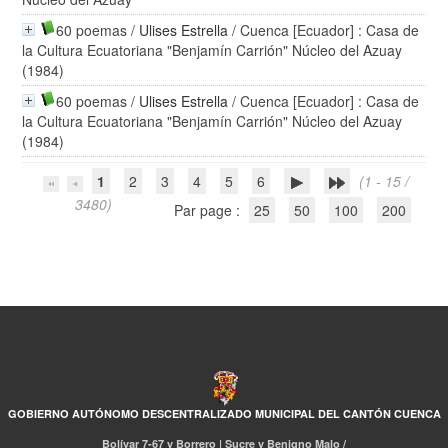
60 poemas
/
Ulises Estrella
/ Cuenca [Ecuador] : Casa de
la Cultura Ecuatoriana "Benjamín Carrión" Núcleo del Azuay
(1984)
60 poemas
/
Ulises Estrella
/ Cuenca [Ecuador] : Casa de
la Cultura Ecuatoriana "Benjamín Carrión" Núcleo del Azuay
(1984)
1
2
3
4
5
6
(1 - 15 /
3480)
Par page :
25
50
100
200
GOBIERNO AUTÓNOMO DESCENTRALIZADO MUNICIPAL DEL CANTÓN CUENCA
Bolívar 7-67 y Borrero | Sucre y Benigno Malo /