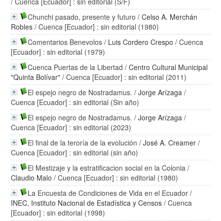
/ Cuenca [Ecuador] : sin editorial (S/F)
Chunchi pasado, presente y futuro
/
Celso A. Merchán
Robles
/ Cuenca [Ecuador] : sin editorial (1980)
Comentarios Benevolos
/
Luis Cordero Crespo
/ Cuenca
[Ecuador] : sin editorial (1979)
Cuenca Puertas de la Libertad
/
Centro Cultural Municipal
"Quinta Bolívar"
/ Cuenca [Ecuador] : sin editorial (2011)
El espejo negro de Nostradamus.
/
Jorge Arízaga
/
Cuenca [Ecuador] : sin editorial (Sin año)
El espejo negro de Nostradamus.
/
Jorge Arízaga
/
Cuenca [Ecuador] : sin editorial (2023)
El final de la teroría de la evolución
/
José A. Creamer
/
Cuenca [Ecuador] : sin editorial (sin año)
El Mestizaje y la estratificacion social en la Colonia
/
Claudio Malo
/ Cuenca [Ecuador] : sin editorial (1980)
La Encuesta de Condiciones de Vida en el Ecuador
/
INEC, Instituto Nacional de Estadística y Censos
/ Cuenca
[Ecuador] : sin editorial (1998)