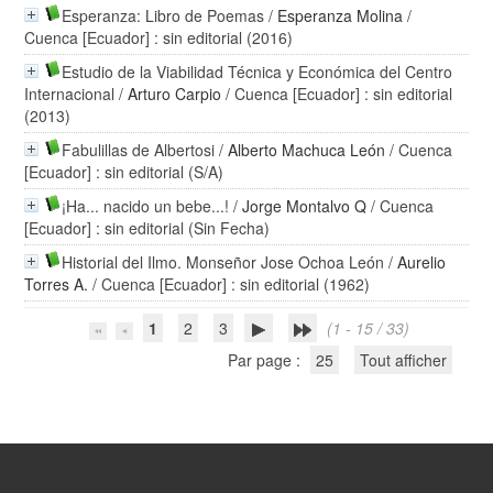
Esperanza: Libro de Poemas
/
Esperanza Molina
/
Cuenca [Ecuador] : sin editorial (2016)
Estudio de la Viabilidad Técnica y Económica del Centro
Internacional
/
Arturo Carpio
/ Cuenca [Ecuador] : sin editorial
(2013)
Fabulillas de Albertosi
/
Alberto Machuca León
/ Cuenca
[Ecuador] : sin editorial (S/A)
¡Ha... nacido un bebe...!
/
Jorge Montalvo Q
/ Cuenca
[Ecuador] : sin editorial (Sin Fecha)
Historial del Ilmo. Monseñor Jose Ochoa León
/
Aurelio
Torres A.
/ Cuenca [Ecuador] : sin editorial (1962)
1
2
3
(1 - 15 / 33)
Par page :
25
Tout afficher