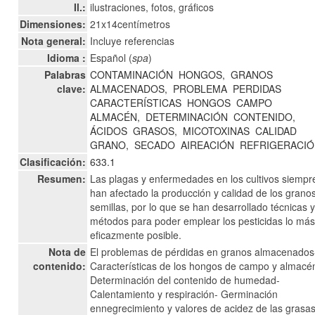
Il.:
ilustraciones, fotos, gráficos
Dimensiones:
21x14centímetros
Nota general:
Incluye referencias
Idioma :
Español (
spa
)
Palabras
CONTAMINACIÓN
HONGOS,
GRANOS
clave:
ALMACENADOS,
PROBLEMA
PERDIDAS
CARACTERÍSTICAS
HONGOS
CAMPO
ALMACÉN,
DETERMINACIÓN
CONTENIDO,
ÁCIDOS
GRASOS,
MICOTOXINAS
CALIDAD
GRANO,
SECADO
AIREACIÓN
REFRIGERACI
Clasificación:
633.1
Resumen:
Las plagas y enfermedades en los cultivos siempr
han afectado la producción y calidad de los grano
semillas, por lo que se han desarrollado técnicas 
métodos para poder emplear los pesticidas lo má
eficazmente posible.
Nota de
El problemas de pérdidas en granos almacenados
contenido:
Características de los hongos de campo y almacé
Determinación del contenido de humedad-
Calentamiento y respiración- Germinación
ennegrecimiento y valores de acidez de las grasas