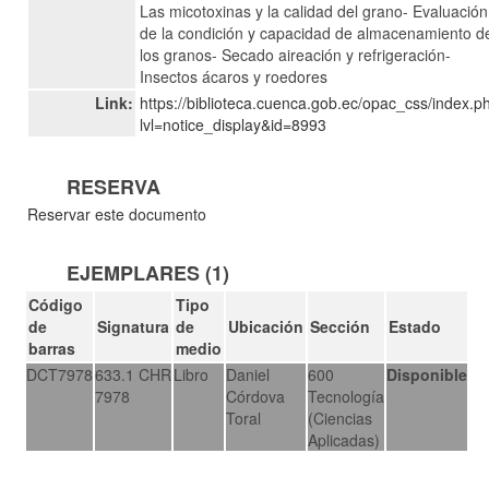
Las micotoxinas y la calidad del grano- Evaluación
de la condición y capacidad de almacenamiento d
los granos- Secado aireación y refrigeración-
Insectos ácaros y roedores
Link:
https://biblioteca.cuenca.gob.ec/opac_css/index.p
lvl=notice_display&id=8993
RESERVA
Reservar este documento
EJEMPLARES (1)
Código
Tipo
de
Signatura
de
Ubicación
Sección
Estado
barras
medio
DCT7978
633.1 CHR
Libro
Daniel
600
Disponible
7978
Córdova
Tecnología
Toral
(Ciencias
Aplicadas)