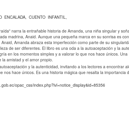
L
O
ENCALADA,
CUENTO
INFANTIL,
aída" narra la entrañable historia de Amanda, una niña singular y soñ
hada madrina, Anaid. Aunque una pequeña marca en su sonrisa es con
e Anaid, Amanda abraza esta imperfección como parte de su singularida
lleza de ser diferentes. El libro es una oda a la autoaceptación y la aute
egría en los momentos simples y a valorar lo que nos hace únicos. Una
e la amistad y el amor propio.
 autoaceptación y la autenticidad, invitando a los lectores a encontrar
que nos hace únicos. Es una historia mágica que resalta la importancia 
ca.gob.ec/opac_css/index.php?lvl=notice_display&id=85356