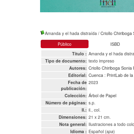
Amanda y el hada distraída
/
Criollo Chiriboga
Público
ISBD
Título :
Amanda y el hada distr
Tipo de documento:
texto impreso
Autores:
Criollo Chiriboga Sonia
Editorial:
Cuenca : PrintLab de la
Fecha de
2023
publicación:
Colección:
Árbol de Papel
Número de páginas:
s.p.
Il.:
il., col.
Dimensiones:
21 x 21 cm.
Nota general:
Ilustraciones a todo c
Idioma :
Español (
spa
)