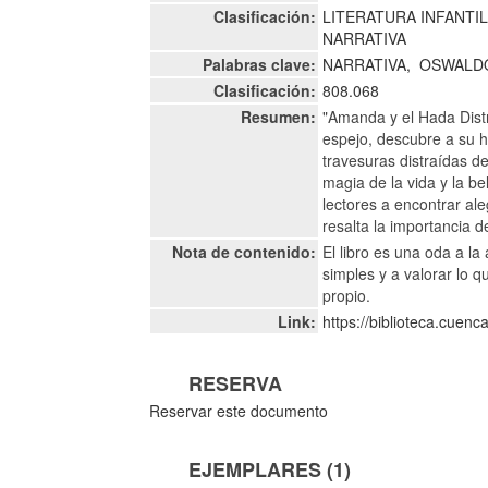
Clasificación:
LITERATURA INFANTI
NARRATIVA
Palabras clave:
NARRATIVA,
OSWALD
Clasificación:
808.068
Resumen:
"Amanda y el Hada Distr
espejo, descubre a su 
travesuras distraídas d
magia de la vida y la be
lectores a encontrar al
resalta la importancia d
Nota de contenido:
El libro es una oda a la
simples y a valorar lo 
propio.
Link:
https://biblioteca.cuen
RESERVA
Reservar este documento
EJEMPLARES (1)