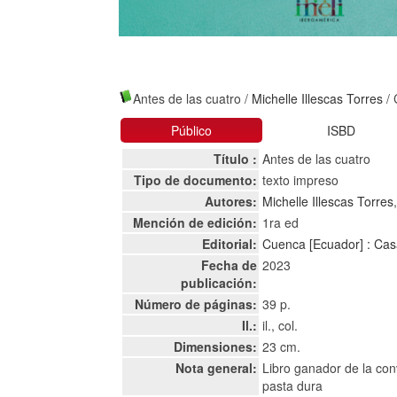
Antes de las cuatro
/
Michelle Illescas Torres
/ 
Público
ISBD
Título :
Antes de las cuatro
Tipo de documento:
texto impreso
Autores:
Michelle Illescas Torres
Mención de edición:
1ra ed
Editorial:
Cuenca [Ecuador] : Cas
Fecha de
2023
publicación:
Número de páginas:
39 p.
Il.:
il., col.
Dimensiones:
23 cm.
Nota general:
Libro ganador de la con
pasta dura