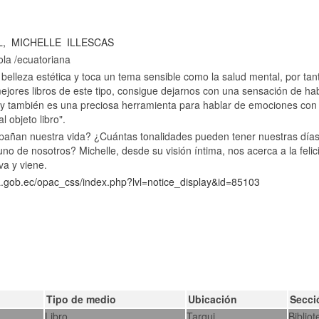
L
L,
MICHELLE
ILLESCAS
ola /ecuatoriana
 belleza estética y toca un tema sensible como la salud mental, por tan
ejores libros de este tipo, consigue dejarnos con una sensación de h
 y también es una preciosa herramienta para hablar de emociones con
 objeto libro".
añan nuestra vida? ¿Cuántas tonalidades pueden tener nuestras días
o de nosotros? Michelle, desde su visión íntima, nos acerca a la felicid
va y viene.
ca.gob.ec/opac_css/index.php?lvl=notice_display&id=85103
Tipo de medio
Ubicación
Secci
Libro
Tarqui
Bibliot