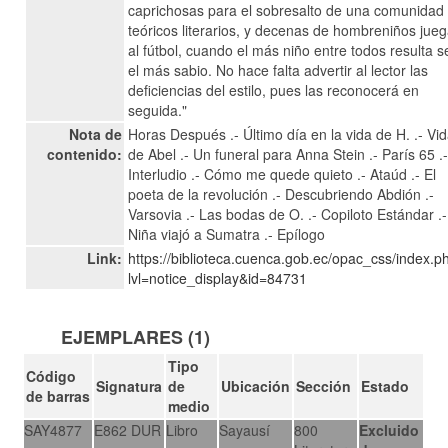
caprichosas para el sobresalto de una comunidad
teóricos literarios, y decenas de hombreniños jue
al fútbol, cuando el más niño entre todos resulta s
el más sabio. No hace falta advertir al lector las
deficiencias del estilo, pues las reconocerá en
seguida."
Nota de
Horas Después .- Último día en la vida de H. .- Vi
contenido:
de Abel .- Un funeral para Anna Stein .- París 65 .
Interludio .- Cómo me quede quieto .- Ataúd .- El
poeta de la revolución .- Descubriendo Abdión .-
Varsovia .- Las bodas de O. .- Copiloto Estándar .-
Niña viajó a Sumatra .- Epílogo
Link:
https://biblioteca.cuenca.gob.ec/opac_css/index.p
lvl=notice_display&id=84731
EJEMPLARES (1)
Tipo
Código
Signatura
de
Ubicación
Sección
Estado
de barras
medio
SAY4877
E862 DUR
Libro
Sayausí
800
Excluido