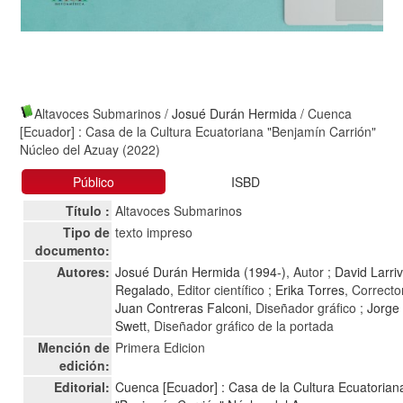
Altavoces Submarinos
/
Josué Durán Hermida
/ Cuenca
[Ecuador] : Casa de la Cultura Ecuatoriana "Benjamín Carrión"
Núcleo del Azuay (2022)
Público
ISBD
Título :
Altavoces Submarinos
Tipo de
texto impreso
documento:
Autores:
Josué Durán Hermida (1994-)
, Autor ;
David Larri
Regalado
, Editor científico ;
Erika Torres
, Corrector
Juan Contreras Falconi
, Diseñador gráfico ;
Jorge
Swett
, Diseñador gráfico de la portada
Mención de
Primera Edicion
edición:
Editorial:
Cuenca [Ecuador] : Casa de la Cultura Ecuatorian