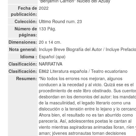
"Benjamín Carrión" Núcleo del Azuay
Fecha de
2022
publicación:
Colección:
Ultimo Round
num. 23
Número de
133 Pág.
páginas:
Dimensiones:
20 x 14 cm.
Nota general:
Incluye Breve Biografía del Autor / Incluye Prefaci
Idioma :
Español (
spa
)
Clasificación:
NARRATIVA
Clasificación:
E862
Literatura española / Teatro ecuatoriano
Resumen:
"No todos los errores nos mejoran, algunos
conducen a la necedad y al vicio. Quizá ese es el
procedimiento de este libro obstinado. Sus cuento
desbordan en los demonios del autor: los mandat
de la masculinidad, el legado literario como una
dislocución o la tensión entre lo lejano y lo cercan
Ahora bien, el resultado no es tan aburrido como
parecería. Así, adolescentes poetas le cantan al
viento mientras aspiradoras animadas lloran, ríen 
aman; jóvenes astronautas toman decisiones