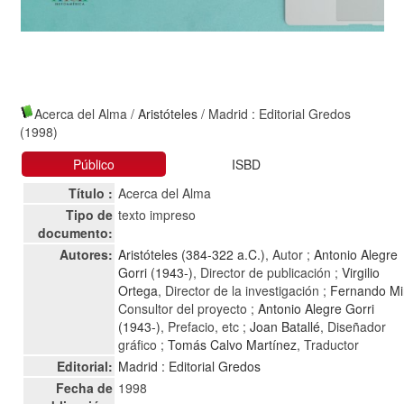
Acerca del Alma
/
Aristóteles
/ Madrid : Editorial Gredos
(1998)
Público
ISBD
Título :
Acerca del Alma
Tipo de
texto impreso
documento:
Autores:
Aristóteles (384-322 a.C.)
, Autor ;
Antonio Alegre
Gorri (1943-)
, Director de publicación ;
Virgilio
Ortega
, Director de la investigación ;
Fernando Mi
Consultor del proyecto ;
Antonio Alegre Gorri
(1943-)
, Prefacio, etc ;
Joan Batallé
, Diseñador
gráfico ;
Tomás Calvo Martínez
, Traductor
Editorial:
Madrid : Editorial Gredos
Fecha de
1998