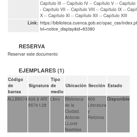
Capítulo III -- Capítulo IV -- Capítulo V -- Capítulo 
- Capítulo VII -- Capítulo VIII -- Capítulo IX -- Capí
X -- Capítulo XI -- Capítulo XII -- Capítulo XIII
Link:
https://biblioteca.cuenca.gob.ec/opac_css/index.
lvl=notice_display&id=83380
RESERVA
Reservar este documento
EJEMPLARES (1)
Código
Tipo
de
Signatura
de
Ubicación
Sección
Estado
barras
medio
ALLB8574
808.8 ARI
Libro
Biblioteca
800
Disponible
8574 t.28
de la
Literatura
Ciudad.
y
Antonio
Retórica
LLoret
Bastidas