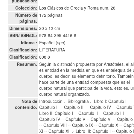
publicación:
Colección:
Los Clásicos de Grecia y Roma
num. 28
Número de
172 páginas
páginas:
Dimensiones:
20 x 12 cm
ISBN/ISSN/DL:
978-84-395-4416-6
Idioma :
Español (
spa
)
Clasificación:
LITERATURA
Clasificación:
808.8
Resumen:
Según la distinción propuesta por Aristóteles, el 
es entidad en la medida en que es entelequia de 
cuerpo, es decir, su elemento definitorio. También
hace parte de una entidad compuesta que es el
cuerpo natural que participa de la vida, esto es, u
cuerpo natural organizado.
Nota de
Introducción .- Bibliografía .- Libro I: Capítulo I --
contenido:
Capítulo II -- Capítulo III -- Capítulo IV -- Capítulo 
Libro II: Capítulo I -- Capítulo II -- Capítulo III --
Capítulo IV -- Capítulo V -- Capítulo VI -- Capítulo 
-- Capítulo VIII -- Capítulo IX -- Capítulo X -- Capí
XI -- Capítulo XII .- Libro III: Capítulo I -- Capítulo I