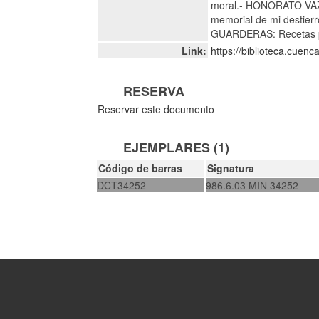
moral.- HONORATO VAZQ
memorial de mi destier
GUARDERAS: Recetas pa
Link:
https://biblioteca.cuen
RESERVA
Reservar este documento
EJEMPLARES (1)
Código de barras
Signatura
DCT34252
986.6.03 MIN 34252