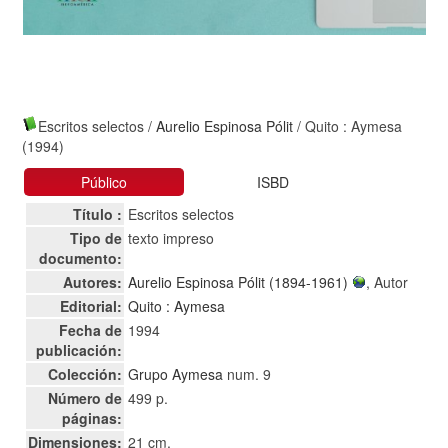
Escritos selectos
/
Aurelio Espinosa Pólit
/ Quito : Aymesa
(1994)
Público
ISBD
Título :
Escritos selectos
Tipo de
texto impreso
documento:
Autores:
Aurelio Espinosa Pólit (1894-1961)
, Autor
Editorial:
Quito : Aymesa
Fecha de
1994
publicación:
Colección:
Grupo Aymesa
num. 9
Número de
499 p.
páginas:
Dimensiones:
21 cm.