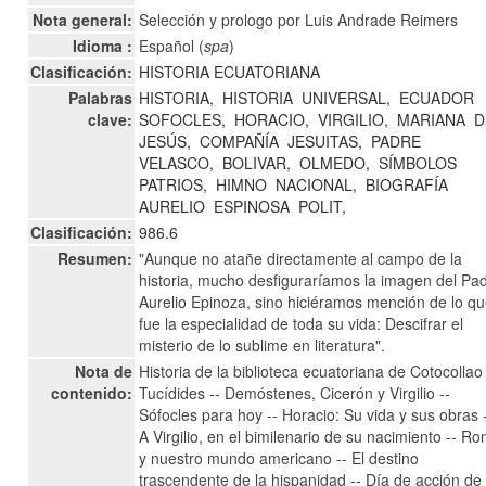
Nota general:
Selección y prologo por Luis Andrade Reimers
Idioma :
Español (
spa
)
Clasificación:
HISTORIA ECUATORIANA
Palabras
HISTORIA,
HISTORIA
UNIVERSAL,
ECUADOR
clave:
SOFOCLES,
HORACIO,
VIRGILIO,
MARIANA
D
JESÚS,
COMPAÑÍA
JESUITAS,
PADRE
VELASCO,
BOLIVAR,
OLMEDO,
SÍMBOLOS
PATRIOS,
HIMNO
NACIONAL,
BIOGRAFÍA
AURELIO
ESPINOSA
POLIT,
Clasificación:
986.6
Resumen:
"Aunque no atañe directamente al campo de la
historia, mucho desfiguraríamos la imagen del Pa
Aurelio Epinoza, sino hiciéramos mención de lo q
fue la especialidad de toda su vida: Descifrar el
misterio de lo sublime en literatura".
Nota de
Historia de la biblioteca ecuatoriana de Cotocollao 
contenido:
Tucídides -- Demóstenes, Cicerón y Virgilio --
Sófocles para hoy -- Horacio: Su vida y sus obras 
A Virgilio, en el bimilenario de su nacimiento -- R
y nuestro mundo americano -- El destino
trascendente de la hispanidad -- Día de acción de