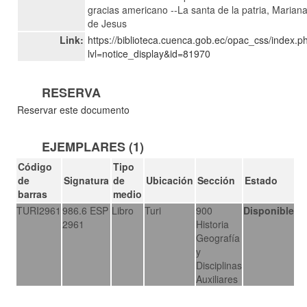
gracias americano --La santa de la patria, Marian
de Jesus
Link:
https://biblioteca.cuenca.gob.ec/opac_css/index.p
lvl=notice_display&id=81970
RESERVA
Reservar este documento
EJEMPLARES (1)
Código
Tipo
de
Signatura
de
Ubicación
Sección
Estado
barras
medio
TURI2961
986.6 ESP
Libro
Turi
900
Disponible
2961
Historia
Geografía
y
Disciplinas
Auxiliares