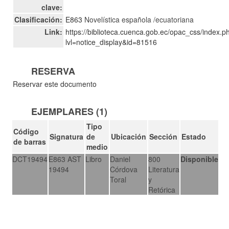
clave:
Clasificación:
E863
Novelística española /ecuatoriana
Link:
https://biblioteca.cuenca.gob.ec/opac_css/index.p
lvl=notice_display&id=81516
RESERVA
Reservar este documento
EJEMPLARES (1)
Tipo
Código
Signatura
de
Ubicación
Sección
Estado
de barras
medio
DCT19494
E863 AST
Libro
Daniel
800
Disponible
19494
Córdova
Literatura
Toral
y
Retórica