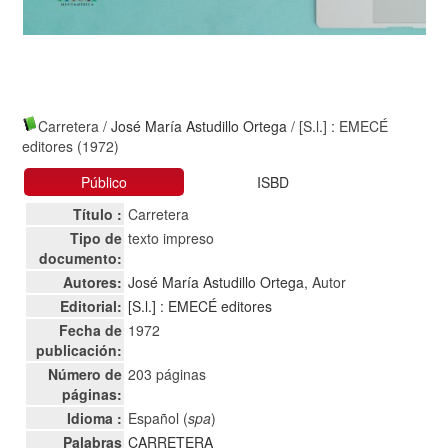
Carretera
/
José María Astudillo Ortega
/ [S.l.] : EMECÉ
editores (1972)
Público
ISBD
Título :
Carretera
Tipo de
texto impreso
documento:
Autores:
José María Astudillo Ortega
, Autor
Editorial:
[S.l.] : EMECÉ editores
Fecha de
1972
publicación:
Número de
203 páginas
páginas:
Idioma :
Español (
spa
)
Palabras
CARRETERA