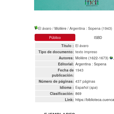
El ávaro
/
Molière
/ Argentina : Sopena (1943)
Público
ISBD
Título :
El ávaro
Tipo de documento:
texto impreso
Autores:
Molière (1622-1673)
Editorial:
Argentina : Sopena
Fecha de
1943
publicación:
Número de páginas:
437 páginas
Idioma :
Español (
spa
)
Clasificación:
869
Link:
https://biblioteca.cuen