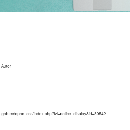
, Autor
ca.gob.ec/opac_css/index.php?lvl=notice_display&id=80542