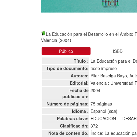
La Educación para el Desarrollo en el Ambito
Valencia (2004)
Público
ISBD
Título :
La Educación para el D
Tipo de documento:
texto impreso
Autores:
Pilar Baselga Bayo
, Aut
Editorial:
Valencia : Universidad P
Fecha de
2004
publicación:
Número de páginas:
75 páginas
Idioma :
Español (
spa
)
Palabras clave:
EDUCACION
-
DESAR
Clasificación:
372
Nota de contenido:
Índice: La educación pa