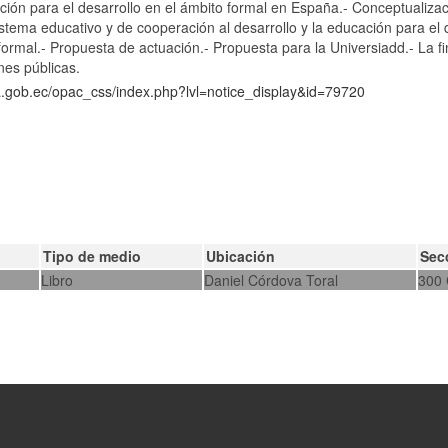
ción para el desarrollo en el ámbito formal en España.- Conceptualizac
sistema educativo y de cooperación al desarrollo y la educación para el 
formal.- Propuesta de actuación.- Propuesta para la Universiadd.- La f
nes públicas.
ca.gob.ec/opac_css/index.php?lvl=notice_display&id=79720
Tipo de medio
Ubicación
Sec
Libro
Daniel Córdova Toral
300 