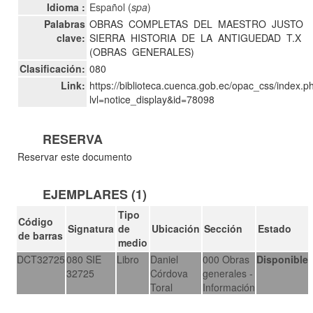
Idioma :
Español (
spa
)
Palabras
OBRAS
COMPLETAS
DEL
MAESTRO
JUSTO
clave:
SIERRA
HISTORIA
DE
LA
ANTIGUEDAD
T.X
(OBRAS
GENERALES)
Clasificación:
080
Link:
https://biblioteca.cuenca.gob.ec/opac_css/index.p
lvl=notice_display&id=78098
RESERVA
Reservar este documento
EJEMPLARES (1)
Tipo
Código
Signatura
de
Ubicación
Sección
Estado
de barras
medio
DCT32725
080 SIE
Libro
Daniel
000 Obras
Disponible
32725
Córdova
generales -
Toral
Información