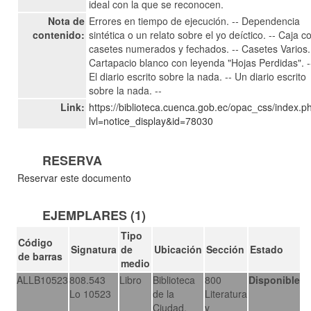
ideal con la que se reconocen.
Nota de
Errores en tiempo de ejecución. -- Dependencia
contenido:
sintética o un relato sobre el yo deíctico. -- Caja c
casetes numerados y fechados. -- Casetes Varios.
Cartapacio blanco con leyenda "Hojas Perdidas". -
El diario escrito sobre la nada. -- Un diario escrito
sobre la nada. --
Link:
https://biblioteca.cuenca.gob.ec/opac_css/index.p
lvl=notice_display&id=78030
RESERVA
Reservar este documento
EJEMPLARES (1)
Tipo
Código
Signatura
de
Ubicación
Sección
Estado
de barras
medio
ALLB10523
808.543
Libro
Biblioteca
800
Disponible
Lo 10523
de la
Literatura
Ciudad.
y