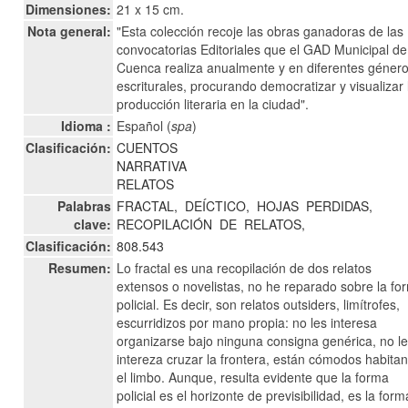
Dimensiones:
21 x 15 cm.
Nota general:
"Esta colección recoje las obras ganadoras de las
convocatorias Editoriales que el GAD Municipal de
Cuenca realiza anualmente y en diferentes géner
escriturales, procurando democratizar y visualizar 
producción literaria en la ciudad".
Idioma :
Español (
spa
)
Clasificación:
CUENTOS
NARRATIVA
RELATOS
Palabras
FRACTAL,
DEÍCTICO,
HOJAS
PERDIDAS,
clave:
RECOPILACIÓN
DE
RELATOS,
Clasificación:
808.543
Resumen:
Lo fractal es una recopilación de dos relatos
extensos o novelistas, no he reparado sobre la fo
policial. Es decir, son relatos outsiders, limítrofes,
escurridizos por mano propia: no les interesa
organizarse bajo ninguna consigna genérica, no l
intereza cruzar la frontera, están cómodos habita
el limbo. Aunque, resulta evidente que la forma
policial es el horizonte de previsibilidad, es la form