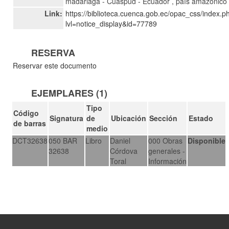
madariaga - Cuaspud - Ecuador , país amazónico
Link:
https://biblioteca.cuenca.gob.ec/opac_css/index.p
lvl=notice_display&id=77789
RESERVA
Reservar este documento
EJEMPLARES (1)
Tipo
Código
Signatura
de
Ubicación
Sección
Estado
de barras
medio
DCT32638
050 BAR
Libro
Daniel
000 Obras
Disponible
32638
Córdova
generales -
Toral
Información