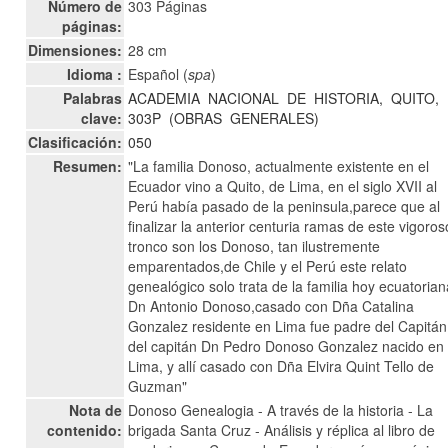
Número de
303 Páginas
páginas:
Dimensiones:
28 cm
Idioma :
Español (
spa
)
Palabras
ACADEMIA
NACIONAL
DE
HISTORIA,
QUITO,
clave:
303P
(OBRAS
GENERALES)
Clasificación:
050
Resumen:
"La familia Donoso, actualmente existente en el
Ecuador vino a Quito, de Lima, en el siglo XVII al
Perú había pasado de la peninsula,parece que al
finalizar la anterior centuria ramas de este vigoros
tronco son los Donoso, tan ilustremente
emparentados,de Chile y el Perú este relato
genealógico solo trata de la familia hoy ecuatorian
Dn Antonio Donoso,casado con Dña Catalina
Gonzalez residente en Lima fue padre del Capitán
del capitán Dn Pedro Donoso Gonzalez nacido en
Lima, y allí casado con Dña Elvira Quint Tello de
Guzman"
Nota de
Donoso Genealogia - A través de la historia - La
contenido:
brigada Santa Cruz - Análisis y réplica al libro de