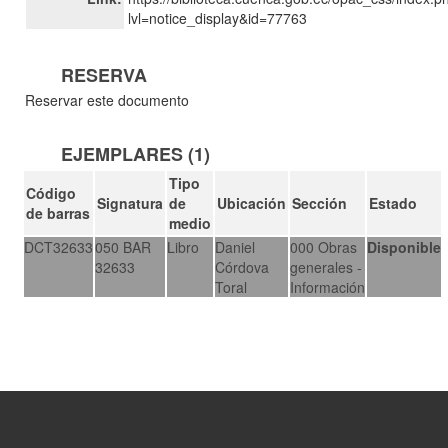
lvl=notice_display&id=77763
RESERVA
Reservar este documento
EJEMPLARES (1)
Tipo
Código
Signatura
de
Ubicación
Sección
Estado
de barras
medio
DCT32633
050 BAR
Libro
Daniel
000 Obras
Disponible
32633
Córdova
generales -
Toral
Información