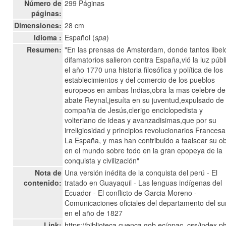
Número de
299 Páginas
páginas:
Dimensiones:
28 cm
Idioma :
Español (
spa
)
Resumen:
"En las prensas de Amsterdam, donde tantos libel
difamatorios salieron contra España,vió la luz públ
el año 1770 una historia filosófica y política de los
establecimientos y del comercio de los pueblos
europeos en ambas Indias,obra la mas celebre de
abate Reynal,jesuíta en su juventud,expulsado de 
compañia de Jesús,clerigo enciclopedista y
volteriano de ideas y avanzadisimas,que por su
irreligiosidad y principios revolucionarios Francesa
La España, y mas han contribuido a faalsear su o
en el mundo sobre todo en la gran epopeya de la
conquista y civilización"
Nota de
Una versión inédita de la conquista del perú - El
contenido:
tratado en Guayaquil - Las lenguas indígenas del
Ecuador - El conflicto de Garcia Moreno -
Comunicaciones oficiales del departamento del su
en el año de 1827
Link:
https://biblioteca.cuenca.gob.ec/opac_css/index.p