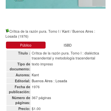
Crítica de la razón pura. Tomo I
/
Kant
/ Buenos Aires :
Losada (1976)
Público
ISBD
Título :
Crítica de la razón pura. Tomo I : dialéctica
tracendental y metodología tracendental
Tipo de
texto impreso
documento:
Autores:
Kant
Editorial:
Buenos Aires : Losada
Fecha de
1976
publicación:
Número de
367 páginas
páginas:
Precio:
$1.00