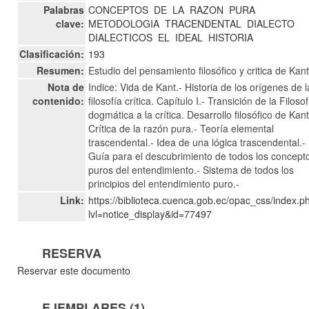
Palabras
CONCEPTOS
DE
LA
RAZON
PURA
clave:
METODOLOGIA
TRACENDENTAL
DIALECTO
DIALECTICOS
EL
IDEAL
HISTORIA
Clasificación:
193
Resumen:
Estudio del pensamiento filosófico y critica de Kan
Nota de
Indice: Vida de Kant.- Historia de los orígenes de l
contenido:
filosofía crítica. Capítulo I.- Transición de la Filosof
dogmática a la crítica. Desarrollo filosófico de Kant
Crítica de la razón pura.- Teoría elemental
trascendental.- Idea de una lógica trascendental.-
Guía para el descubrimiento de todos los concept
puros del entendimiento.- Sistema de todos los
principios del entendimiento puro.-
Link:
https://biblioteca.cuenca.gob.ec/opac_css/index.p
lvl=notice_display&id=77497
RESERVA
Reservar este documento
EJEMPLARES (1)