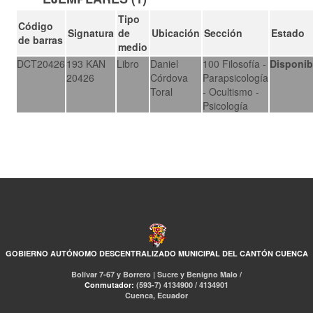
Tipo
Código
Signatura
de
Ubicación
Sección
Estado
de barras
medio
DCT20426
193 KAN
Libro
Daniel
100 Filosofía -
Disponib
20426
Córdova
Parapsicología
Toral
- Ocultismo -
Psicología
GOBIERNO AUTÓNOMO DESCENTRALIZADO MUNICIPAL DEL CANTÓN CUENCA
Bolívar 7-67 y Borrero | Sucre y Benigno Malo /
Conmutador:
(593-7) 4134900 / 4134901
Cuenca, Ecuador