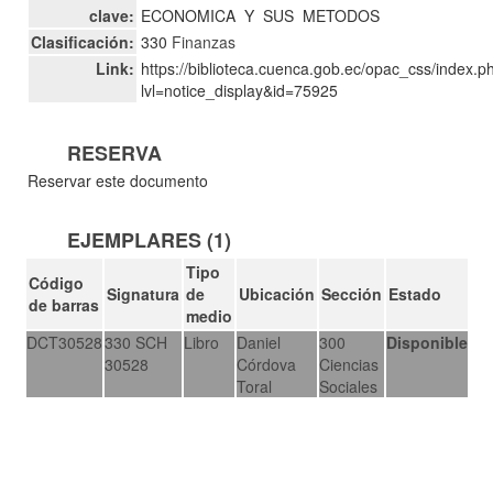
clave:
ECONOMICA
Y
SUS
METODOS
Clasificación:
330
Finanzas
Link:
https://biblioteca.cuenca.gob.ec/opac_css/index.p
lvl=notice_display&id=75925
RESERVA
Reservar este documento
EJEMPLARES (1)
Tipo
Código
Signatura
de
Ubicación
Sección
Estado
de barras
medio
DCT30528
330 SCH
Libro
Daniel
300
Disponible
30528
Córdova
Ciencias
Toral
Sociales