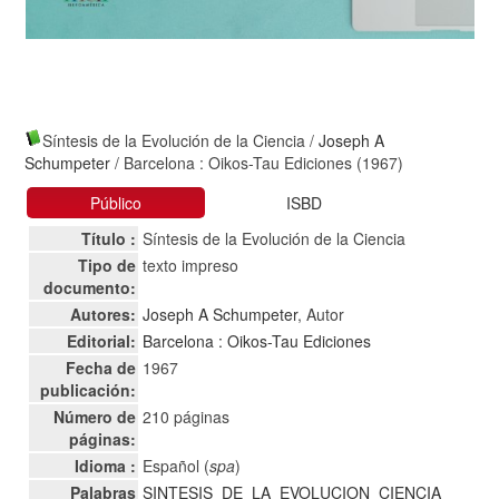
Síntesis de la Evolución de la Ciencia
/
Joseph A
Schumpeter
/ Barcelona : Oikos-Tau Ediciones (1967)
Público
ISBD
Título :
Síntesis de la Evolución de la Ciencia
Tipo de
texto impreso
documento:
Autores:
Joseph A Schumpeter
, Autor
Editorial:
Barcelona : Oikos-Tau Ediciones
Fecha de
1967
publicación:
Número de
210 páginas
páginas:
Idioma :
Español (
spa
)
Palabras
SINTESIS
DE
LA
EVOLUCION
CIENCIA