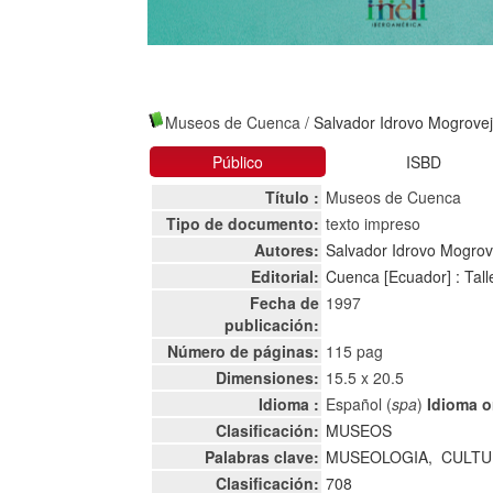
Museos de Cuenca
/
Salvador Idrovo Mogrove
Público
ISBD
Título :
Museos de Cuenca
Tipo de documento:
texto impreso
Autores:
Salvador Idrovo Mogrov
Editorial:
Cuenca [Ecuador] : Tall
Fecha de
1997
publicación:
Número de páginas:
115 pag
Dimensiones:
15.5 x 20.5
Idioma :
Español (
spa
)
Idioma or
Clasificación:
MUSEOS
Palabras clave:
MUSEOLOGIA,
CULTU
Clasificación:
708