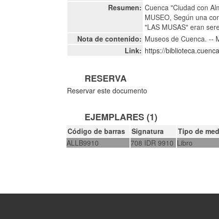
Resumen:
Cuenca "Ciudad con Al
MUSEO, Según una conc
"LAS MUSAS" eran seres 
Nota de contenido:
Museos de Cuenca. -- M
Link:
https://biblioteca.cuen
RESERVA
Reservar este documento
EJEMPLARES (1)
Código de barras
Signatura
Tipo de med
ALLB9910
708 IDR 9910
Libro