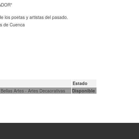
UADOR"
e los poetas y artistas del pasado.
os de Cuenca
Estado
 Bellas Artes - Artes Decaorativas
Disponible