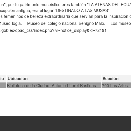
ma", por tu patrimonio museístico eres también "LA ATENAS DEL EC
epción antigua, era el lugar "DESTINADO A LAS MUSAS".
femeninos de belleza extraordinaria que servían para la inspiración d
useo-logia. -- Museo del colegio nacional Benigno Malo. -- Los muse
ca.gob.ec/opac_css/index.php?lvl=notice_display&id=72191
io
Ubicación
Sección
Biblioteca de la Ciudad. Antonio LLoret Bastidas
700 Las Artes -