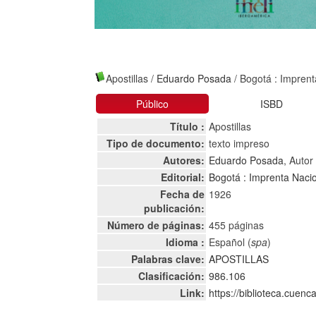
Apostillas
/
Eduardo Posada
/ Bogotá : Imprent
Público
ISBD
Título :
Apostillas
Tipo de documento:
texto impreso
Autores:
Eduardo Posada
, Autor
Editorial:
Bogotá : Imprenta Naci
Fecha de
1926
publicación:
Número de páginas:
455 páginas
Idioma :
Español (
spa
)
Palabras clave:
APOSTILLAS
Clasificación:
986.106
Link:
https://biblioteca.cuen