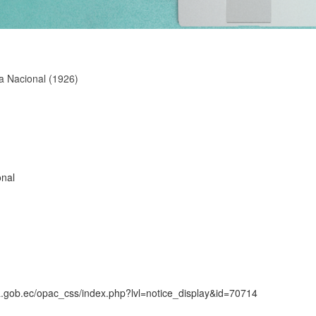
a Nacional (1926)
onal
ca.gob.ec/opac_css/index.php?lvl=notice_display&id=70714