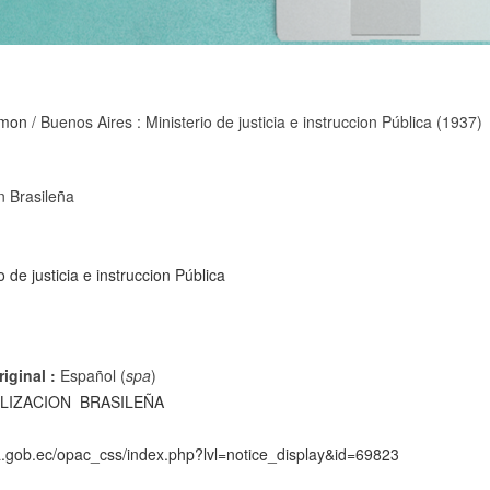
lmon
/ Buenos Aires : Ministerio de justicia e instruccion Pública (1937)
ón Brasileña
o de justicia e instruccion Pública
iginal :
Español (
spa
)
ILIZACION
BRASILEÑA
ca.gob.ec/opac_css/index.php?lvl=notice_display&id=69823