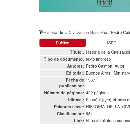
Historia de la Civilización Brasileña
/
Pedro Ca
Público
ISBD
Título :
Historia de la Civilizaci
Tipo de documento:
texto impreso
Autores:
Pedro Calmon
, Autor
Editorial:
Buenos Aires : Ministeri
Fecha de
1937
publicación:
Número de páginas:
422 páginas
Idioma :
Español (
spa
)
Idioma or
Palabras clave:
HISTOIRA
DE
LA
CIV
Clasificación:
981
Link:
https://biblioteca.cuen