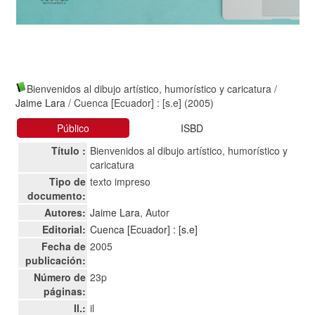
Bienvenidos al dibujo artístico, humorístico y caricatura
/
Jaime Lara
/ Cuenca [Ecuador] : [s.e] (2005)
Público
ISBD
Título :
Bienvenidos al dibujo artístico, humorístico y
caricatura
Tipo de
texto impreso
documento:
Autores:
Jaime Lara
, Autor
Editorial:
Cuenca [Ecuador] : [s.e]
Fecha de
2005
publicación:
Número de
23p
páginas:
Il.:
il