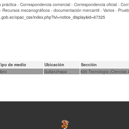
 práctica - Correspondencia comercial - Correspondencia oficial - Cor
 - Recursos mecanográficos - documentación mercantil - Varios - Prue
ca.gob.ec/opac_css/index.php?lvl=notice_display&id=67325
Tipo de medio
Ubicación
Sección
ibro
Gullanzhapa
600 Tecnología (Ciencias 