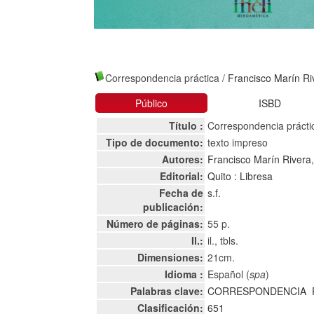
Correspondencia práctica
/
Francisco Marín Ri
Público
ISBD
Título :
Correspondencia prácti
Tipo de documento:
texto impreso
Autores:
Francisco Marín Rivera
Editorial:
Quito : Libresa
Fecha de
s.f.
publicación:
Número de páginas:
55 p.
Il.:
il., tbls.
Dimensiones:
21cm.
Idioma :
Español (
spa
)
Palabras clave:
CORRESPONDENCIA
Clasificación:
651