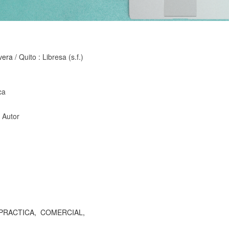
vera
/ Quito : Libresa (s.f.)
ca
, Autor
PRACTICA,
COMERCIAL,