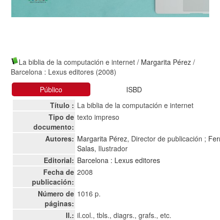
La biblia de la computación e internet
/
Margarita Pérez
/
Barcelona : Lexus editores (2008)
Público
ISBD
Título :
La biblia de la computación e internet
Tipo de
texto impreso
documento:
Autores:
Margarita Pérez
, Director de publicación ;
Fer
Salas
, Ilustrador
Editorial:
Barcelona : Lexus editores
Fecha de
2008
publicación:
Número de
1016 p.
páginas:
Il.:
il.col., tbls., diagrs., grafs., etc.