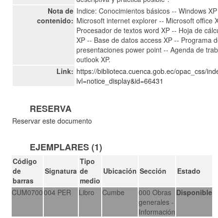
Nota de
Indice: Conocimientos básicos -- Windows XP 
contenido:
Microsoft internet explorer -- Microsoft office 
Procesador de textos word XP -- Hoja de cálc
XP -- Base de datos access XP -- Programa 
presentaciones power point -- Agenda de trab
outlook XP.
Link:
https://biblioteca.cuenca.gob.ec/opac_css/in
lvl=notice_display&id=66431
RESERVA
Reservar este documento
EJEMPLARES (1)
Código
Tipo
de
Signatura
de
Ubicación
Sección
Estado
barras
medio
CUM0700
004 PER
Libro
Cumbe
000 Obras
Disponible
generales -
Información