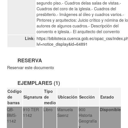
segundo piso.- Cuadros delas salas de vistas.-
Cuadros del coro de la iglesia.- Cuadros del
presbiterio.- Imágenes al óleo y cuadros varios.-
Pintores y arquitectos: Juicio crítico y nómina de l
autores de algunos cuadros.- Descripción del
convento e iglesia.- El arquitecto del convento
Link:
https://biblioteca.cuenca.gob.ec/opac_css/index.p
lvl=notice_display&id=64891
RESERVA
Reservar este documento
EJEMPLARES (1)
Código
Tipo
de
Signatura
de
Ubicación
Sección
Estado
barras
medio
QB-
910 TER
Libro
Manuela
900
Disponible
BMS-
1142
Saenz
Historia
1142
Geografía
y