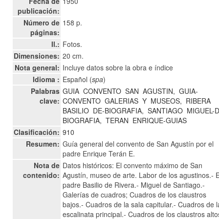
Fecha de
1950
publicación:
Número de
158 p.
páginas:
Il.:
Fotos.
Dimensiones:
20 cm.
Nota general:
Incluye datos sobre la obra e índice
Idioma :
Español (
spa
)
Palabras
GUIA
CONVENTO
SAN
AGUSTIN,
GUIA-
clave:
CONVENTO
GALERIAS
Y
MUSEOS,
RIBERA
BASILIO
DE-BIOGRAFIA,
SANTIAGO
MIGUEL-D
BIOGRAFIA,
TERAN
ENRIQUE-GUIAS
Clasificación:
910
Resumen:
Guía general del convento de San Agustín por el
padre Enrique Terán E.
Nota de
Datos históricos: El convento máximo de San
contenido:
Agustín, museo de arte. Labor de los agustinos.- E
padre Basilio de Rivera.- Miguel de Santiago.-
Galerías de cuadros; Cuadros de los claustros
bajos.- Cuadros de la sala capitular.- Cuadros de l
escalinata principal.- Cuadros de los claustros alto