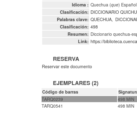
Idioma :
Quechua (
que
) Español
Clasificación:
DICCIONARIO QUICH
Palabras clave:
QUECHUA,
DICCIONA
Clasificación:
498
Resumen:
Diccionario quechua-es
Link:
https://biblioteca.cuen
RESERVA
Reservar este documento
EJEMPLARES (2)
Código de barras
Signatur
TARQ0239
498 MIN
TARQ0541
498 MIN