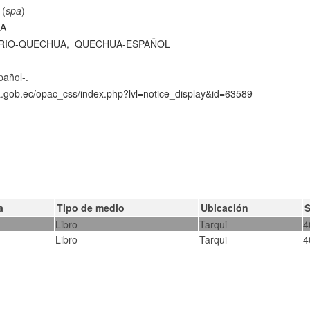
 (
spa
)
UA
RIO-QUECHUA,
QUECHUA-ESPAÑOL
pañol-.
ca.gob.ec/opac_css/index.php?lvl=notice_display&id=63589
a
Tipo de medio
Ubicación
Libro
Tarqui
4
Libro
Tarqui
4