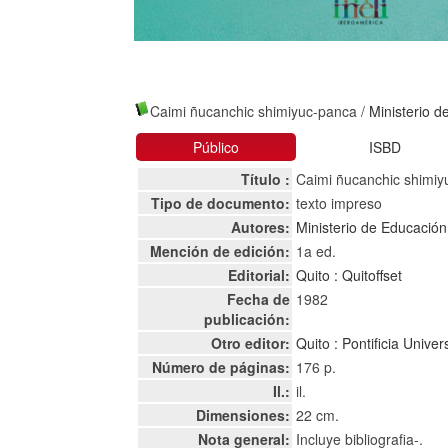
Caimi ñucanchic shimiyuc-panca
/
Ministerio d
Público
ISBD
Título :
Caimi ñucanchic shimiy
Tipo de documento:
texto impreso
Autores:
Ministerio de Educación
Mención de edición:
1a ed.
Editorial:
Quito : Quitoffset
Fecha de
1982
publicación:
Otro editor:
Quito : Pontificia Unive
Número de páginas:
176 p.
Il.:
il.
Dimensiones:
22 cm.
Nota general:
Incluye bibliografia-.