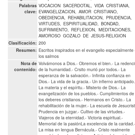
Palabras
VOCACION
SACERDOTAL,
VIDA
CRISTIANA,
clave:
EVANGELIZACION,
AMOR
CRISTIANO,
OBEDIENCIA,
REHABILITACION,
PRUDENCIA,
VIRTUDES,
ESPIRITUALIDAD,
BONDAD,
SUFRIMIENTO,
REFLEXION,
MEDITACIONES,
AMOROSO
GOZALO
DE
JESUS-RELIGION
Clasificación:
200
Resumen:
Escritos inspirados en el evangelio especialmente
los salmos
Nota de
Volvámonos a Dios.- Obremos el bien.- La redenc
contenido:
de la humanidad.- Crsito murió por todos.- La
esperanza de la salvación.- Infinita confianza en
Dios.- La vida de la gracia.- Un infierno anticipado.
La materia y el espíritu.- Misterio de Dios.- La
evangelización de los pueblos.- Cumplimientos de
los deberes cristianos.- Hermanos en Cristo.- La
rehabilitación de la mujer.- La escuela de Jesucrist
Prudencia en juzgar.- Cultivo de las virtudes.-
Viajeros de la eternidad.- Victoria espiritual.-
Memorial de la pasiónLa excelencia de la caridad.
La misa en lengua Bernácula.- Cristo realmente