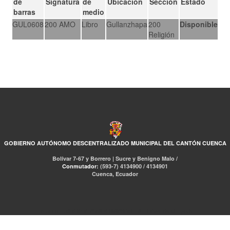
de
Signatura
de
Ubicación
Sección
Estado
barras
medio
GUL0608
200 AMO
Libro
Gullanzhapa
200
Disponible
Religión
GOBIERNO AUTÓNOMO DESCENTRALIZADO MUNICIPAL DEL CANTÓN CUENCA
Bolívar 7-67 y Borrero | Sucre y Benigno Malo /
Conmutador:
(593-7) 4134900 / 4134901
Cuenca, Ecuador
RED DE BIBLIOTECAS MUNICIPALES
Libro Total
pmb