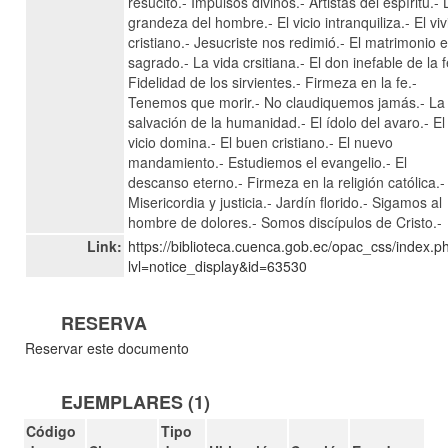
resucitó.- Impulsos divinos.- Artistas del espíritu.- 
grandeza del hombre.- El vicio intranquiliza.- El viv
cristiano.- Jesucriste nos redimió.- El matrimonio 
sagrado.- La vida crsitiana.- El don inefable de la f
Fidelidad de los sirvientes.- Firmeza en la fe.-
Tenemos que morir.- No claudiquemos jamás.- La
salvación de la humanidad.- El ídolo del avaro.- El
vicio domina.- El buen cristiano.- El nuevo
mandamiento.- Estudiemos el evangelio.- El
descanso eterno.- Firmeza en la religión católica.-
Misericordia y justicia.- Jardín florido.- Sigamos al
hombre de dolores.- Somos discípulos de Cristo.-
Link:
https://biblioteca.cuenca.gob.ec/opac_css/index.p
lvl=notice_display&id=63530
RESERVA
Reservar este documento
EJEMPLARES (1)
Código
Tipo