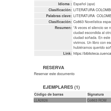
Idioma :
Español (
spa
)
Clasificación:
LITERATURA COLOMB
Palabras clave:
LITERATURA
COLOMB
Clasificación:
Co863
Novelística esp
Resumen:
"A veces el silencio se 
ciudad escondida al otr
ciudad soñada. En este 
vivimos. Un libro con 
hubiéramos querido soña
Link:
https://biblioteca.cuen
RESERVA
Reservar este documento
EJEMPLARES (1)
Código de barras
Signatura
LLA2826
Co863 ROM