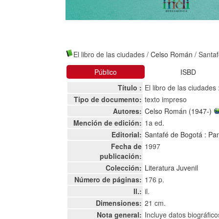
El libro de las ciudades
/
Celso Román
/ Santa
Público
ISBD
Título :
El libro de las ciudade
Tipo de documento:
texto impreso
Autores:
Celso Román (1947-)
Mención de edición:
1a ed.
Editorial:
Santafé de Bogotá : P
Fecha de
1997
publicación:
Colección:
Literatura Juvenil
Número de páginas:
176 p.
Il.:
il.
Dimensiones:
21 cm.
Nota general:
Incluye datos biográfico