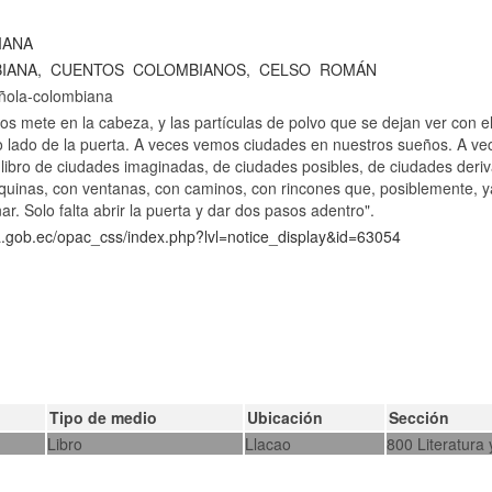
IANA
IANA,
CUENTOS
COLOMBIANOS,
CELSO
ROMÁN
añola-colombiana
nos mete en la cabeza, y las partículas de polvo que se dejan ver con e
o lado de la puerta. A veces vemos ciudades en nuestros sueños. A ve
libro de ciudades imaginadas, de ciudades posibles, de ciudades deri
esquinas, con ventanas, con caminos, con rincones que, posiblemente,
r. Solo falta abrir la puerta y dar dos pasos adentro".
ca.gob.ec/opac_css/index.php?lvl=notice_display&id=63054
Tipo de medio
Ubicación
Sección
Libro
Llacao
800 Literatura 