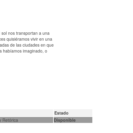
l sol nos transportan a una
ces quisiéramos vivir en una
vadas de las ciudades en que
 ya habíamos imaginado, o
Estado
y Retórica
Disponible