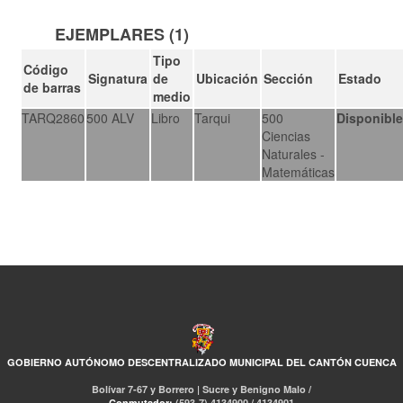
EJEMPLARES (1)
Tipo
Código
Signatura
de
Ubicación
Sección
Estado
de barras
medio
TARQ2860
500 ALV
Libro
Tarqui
500
Disponibl
Ciencias
Naturales -
Matemáticas
GOBIERNO AUTÓNOMO DESCENTRALIZADO MUNICIPAL DEL CANTÓN CUENCA
Bolívar 7-67 y Borrero | Sucre y Benigno Malo /
Conmutador:
(593-7) 4134900 / 4134901