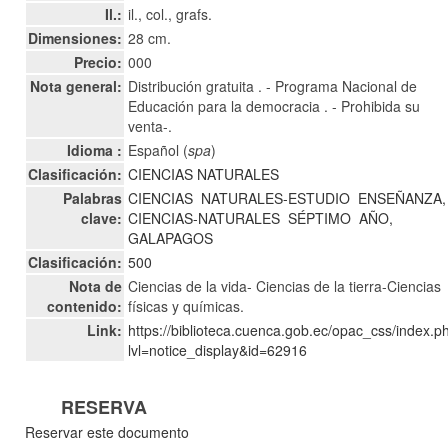
Il.:
il., col., grafs.
Dimensiones:
28 cm.
Precio:
000
Nota general:
Distribución gratuita . - Programa Nacional de
Educación para la democracia . - Prohibida su
venta-.
Idioma :
Español (
spa
)
Clasificación:
CIENCIAS NATURALES
Palabras
CIENCIAS
NATURALES-ESTUDIO
ENSEÑANZA,
clave:
CIENCIAS-NATURALES
SÉPTIMO
AÑO,
GALAPAGOS
Clasificación:
500
Nota de
Ciencias de la vida- Ciencias de la tierra-Ciencias
contenido:
físicas y químicas.
Link:
https://biblioteca.cuenca.gob.ec/opac_css/index.p
lvl=notice_display&id=62916
RESERVA
Reservar este documento