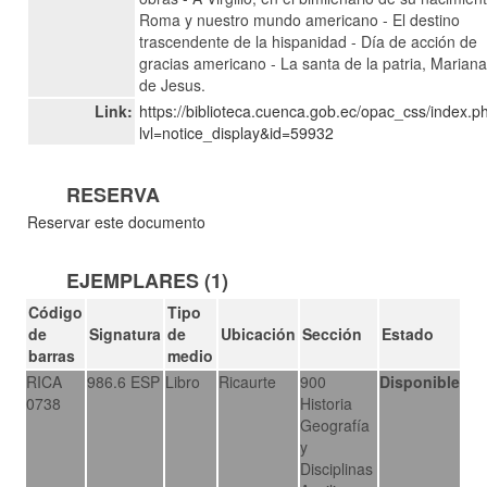
Roma y nuestro mundo americano - El destino
trascendente de la hispanidad - Día de acción de
gracias americano - La santa de la patria, Marian
de Jesus.
Link:
https://biblioteca.cuenca.gob.ec/opac_css/index.p
lvl=notice_display&id=59932
RESERVA
Reservar este documento
EJEMPLARES (1)
Código
Tipo
de
Signatura
de
Ubicación
Sección
Estado
barras
medio
RICA
986.6 ESP
Libro
Ricaurte
900
Disponible
0738
Historia
Geografía
y
Disciplinas