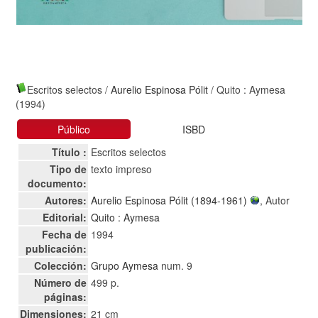
Escritos selectos
/
Aurelio Espinosa Pólit
/ Quito : Aymesa
(1994)
Público
ISBD
Título :
Escritos selectos
Tipo de
texto impreso
documento:
Autores:
Aurelio Espinosa Pólit (1894-1961)
, Autor
Editorial:
Quito : Aymesa
Fecha de
1994
publicación:
Colección:
Grupo Aymesa
num. 9
Número de
499 p.
páginas:
Dimensiones:
21 cm