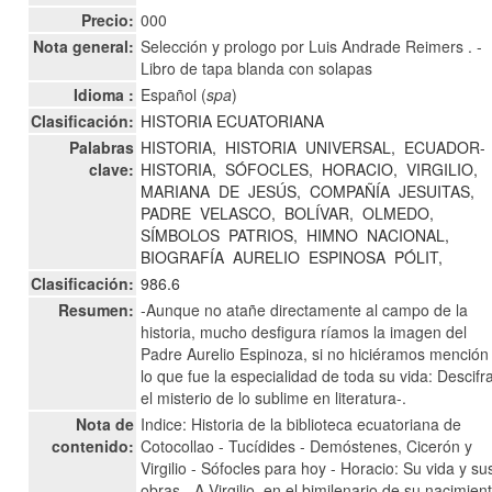
Precio:
000
Nota general:
Selección y prologo por Luis Andrade Reimers . -
Libro de tapa blanda con solapas
Idioma :
Español (
spa
)
Clasificación:
HISTORIA ECUATORIANA
Palabras
HISTORIA,
HISTORIA
UNIVERSAL,
ECUADOR-
clave:
HISTORIA,
SÓFOCLES,
HORACIO,
VIRGILIO,
MARIANA
DE
JESÚS,
COMPAÑÍA
JESUITAS,
PADRE
VELASCO,
BOLÍVAR,
OLMEDO,
SÍMBOLOS
PATRIOS,
HIMNO
NACIONAL,
BIOGRAFÍA
AURELIO
ESPINOSA
PÓLIT,
Clasificación:
986.6
Resumen:
-Aunque no atañe directamente al campo de la
historia, mucho desfigura ríamos la imagen del
Padre Aurelio Espinoza, si no hiciéramos mención
lo que fue la especialidad de toda su vida: Descifr
el misterio de lo sublime en literatura-.
Nota de
Indice: Historia de la biblioteca ecuatoriana de
contenido:
Cotocollao - Tucídides - Demóstenes, Cicerón y
Virgilio - Sófocles para hoy - Horacio: Su vida y su
obras - A Virgilio, en el bimilenario de su nacimient