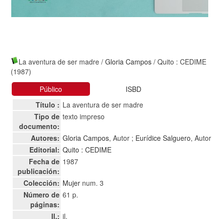
La aventura de ser madre
/
Gloria Campos
/ Quito : CEDIME
(1987)
Público
ISBD
Título :
La aventura de ser madre
Tipo de
texto impreso
documento:
Autores:
Gloria Campos
, Autor ;
Eurídice Salguero
, Autor
Editorial:
Quito : CEDIME
Fecha de
1987
publicación:
Colección:
Mujer
num. 3
Número de
61 p.
páginas:
Il.:
il.