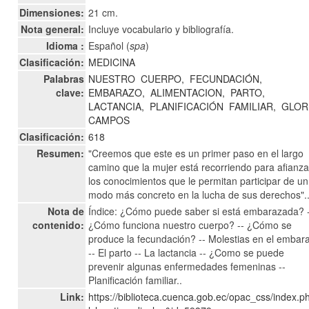
Dimensiones:
21 cm.
Nota general:
Incluye vocabulario y bibliografía.
Idioma :
Español (
spa
)
Clasificación:
MEDICINA
Palabras
NUESTRO
CUERPO,
FECUNDACIÓN,
clave:
EMBARAZO,
ALIMENTACION,
PARTO,
LACTANCIA,
PLANIFICACIÓN
FAMILIAR,
GLOR
CAMPOS
Clasificación:
618
Resumen:
"Creemos que este es un primer paso en el largo
camino que la mujer está recorriendo para afianza
los conocimientos que le permitan participar de un
modo más concreto en la lucha de sus derechos".
Nota de
Índice: ¿Cómo puede saber si está embarazada? 
contenido:
¿Cómo funciona nuestro cuerpo? -- ¿Cómo se
produce la fecundación? -- Molestias en el embar
-- El parto -- La lactancia -- ¿Como se puede
prevenir algunas enfermedades femeninas --
Planificación familiar..
Link:
https://biblioteca.cuenca.gob.ec/opac_css/index.p