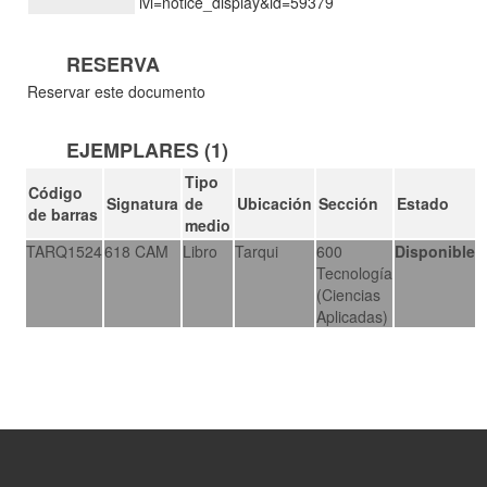
lvl=notice_display&id=59379
RESERVA
Reservar este documento
EJEMPLARES (1)
Tipo
Código
Signatura
de
Ubicación
Sección
Estado
de barras
medio
TARQ1524
618 CAM
Libro
Tarqui
600
Disponible
Tecnología
(Ciencias
Aplicadas)