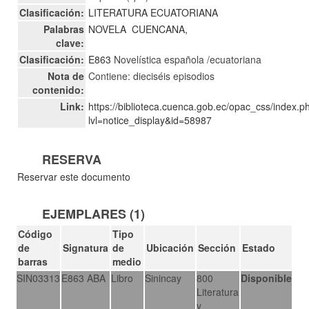
Clasificación:
LITERATURA ECUATORIANA
Palabras
NOVELA
CUENCANA,
clave:
Clasificación:
E863
Novelística española /ecuatoriana
Nota de
Contiene: dieciséis episodios
contenido:
Link:
https://biblioteca.cuenca.gob.ec/opac_css/index.p
lvl=notice_display&id=58987
RESERVA
Reservar este documento
EJEMPLARES (1)
Código
Tipo
de
Signatura
de
Ubicación
Sección
Estado
barras
medio
SIN03313
E863 ABA
Libro
Sinincay
800
Disponible
Literatura
y