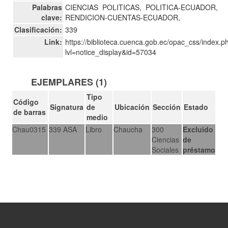
Palabras
CIENCIAS
POLITICAS,
POLITICA-ECUADOR,
clave:
RENDICION-CUENTAS-ECUADOR,
Clasificación:
339
Link:
https://biblioteca.cuenca.gob.ec/opac_css/index.p
lvl=notice_display&id=57034
EJEMPLARES (1)
Tipo
Código
Signatura
de
Ubicación
Sección
Estado
de barras
medio
Chau0315
339 ASA
Libro
Chaucha
300
Excluido
Ciencias
de
Sociales
préstamo