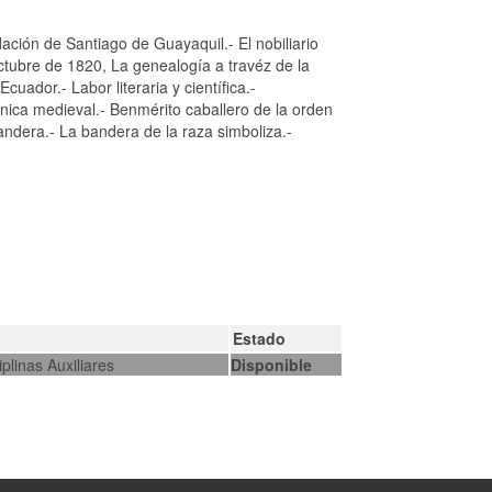
dación de Santiago de Guayaquil.- El nobiliario
tubre de 1820, La genealogía a travéz de la
cuador.- Labor literaria y científica.-
ónica medieval.- Benmérito caballero de la orden
bandera.- La bandera de la raza simboliza.-
Estado
plinas Auxiliares
Disponible