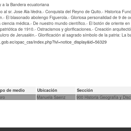
 a la Bandera ecuatoriana
o al sr. Jose Ala-Vedra.- Conquista del Reyno de Quito.- Historica Fun
- El blasonado abolengo Figuerola.- Gloriosa personalidad de 9 de oc
a ciencia médica.- De nuestro mundo científico.- El botón de oriente en E
patriótica de 1910.- Ostracismos y glorificaciones.- Creación arquitect
ulcro de Jerusalén.- Glorificación al sagrado símbolo de la patria: La 
ca.gob.ec/opac_css/index.php?lvl=notice_display&id=56329
ipo de medio
Ubicación
Sección
bro
Manuela Saenz
900 Historia Geografía y Disci