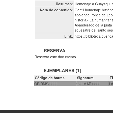
Resumen:
Homenaje a Guayaquil y
Nota de contenido:
Gentil homenaje históric
abolengo Ponce de León.
historia.- La humanitari
Abanderado de la junta 
ecuesatre del santo sep
Link:
https://biblioteca.cuen
RESERVA
Reservar este documento
EJEMPLARES (1)
Código de barras
Signatura
T
QB-BMS-0366
926 MAR 0366
Li