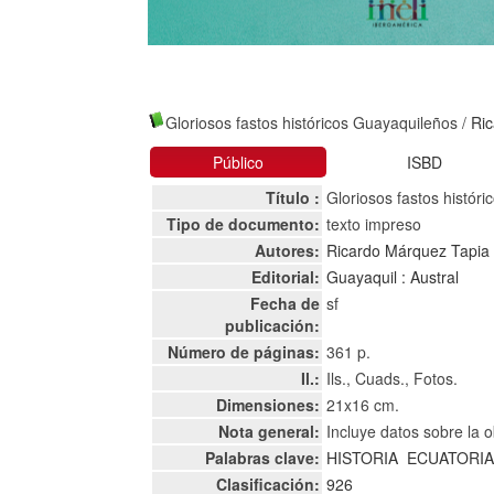
Gloriosos fastos históricos Guayaquileños
/
Ri
Público
ISBD
Título :
Gloriosos fastos histór
Tipo de documento:
texto impreso
Autores:
Ricardo Márquez Tapia
Editorial:
Guayaquil : Austral
Fecha de
sf
publicación:
Número de páginas:
361 p.
Il.:
Ils., Cuads., Fotos.
Dimensiones:
21x16 cm.
Nota general:
Incluye datos sobre la o
Palabras clave:
HISTORIA
ECUATORIA
Clasificación:
926