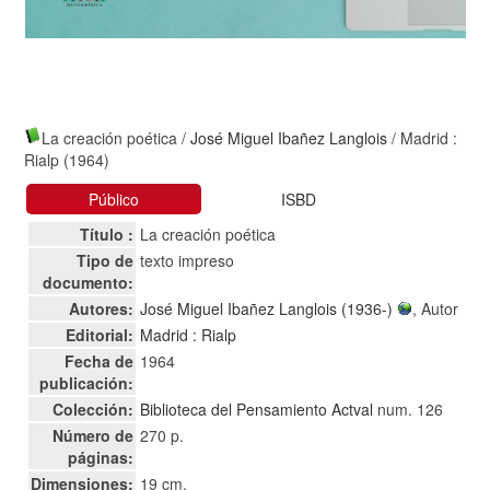
La creación poética
/
José Miguel Ibañez Langlois
/ Madrid :
Rialp (1964)
Público
ISBD
Título :
La creación poética
Tipo de
texto impreso
documento:
Autores:
José Miguel Ibañez Langlois (1936-)
, Autor
Editorial:
Madrid : Rialp
Fecha de
1964
publicación:
Colección:
Biblioteca del Pensamiento Actval
num. 126
Número de
270 p.
páginas:
Dimensiones:
19 cm.