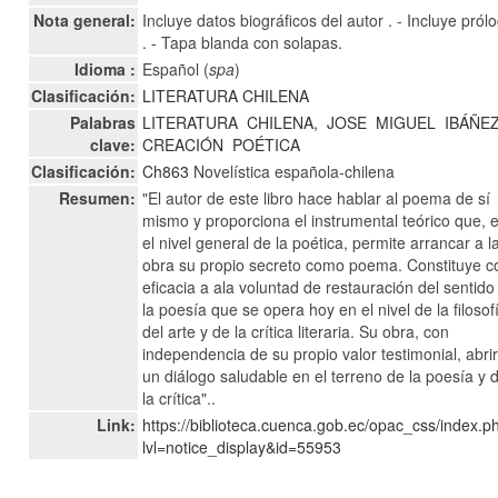
Nota general:
Incluye datos biográficos del autor . - Incluye pról
. - Tapa blanda con solapas.
Idioma :
Español (
spa
)
Clasificación:
LITERATURA CHILENA
Palabras
LITERATURA
CHILENA,
JOSE
MIGUEL
IBÁÑEZ
clave:
CREACIÓN
POÉTICA
Clasificación:
Ch863
Novelística española-chilena
Resumen:
"El autor de este libro hace hablar al poema de sí
mismo y proporciona el instrumental teórico que, 
el nivel general de la poética, permite arrancar a l
obra su propio secreto como poema. Constituye c
eficacia a ala voluntad de restauración del sentido
la poesía que se opera hoy en el nivel de la filosof
del arte y de la crítica literaria. Su obra, con
independencia de su propio valor testimonial, abri
un diálogo saludable en el terreno de la poesía y 
la crítica"..
Link:
https://biblioteca.cuenca.gob.ec/opac_css/index.p
lvl=notice_display&id=55953