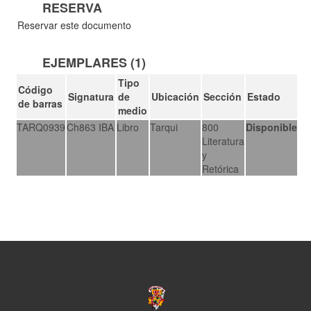
RESERVA
Reservar este documento
EJEMPLARES (1)
Tipo
Código
Signatura
de
Ubicación
Sección
Estado
de barras
medio
TARQ0939
Ch863 IBA
Libro
Tarqui
800
Disponible
Literatura
y
Retórica