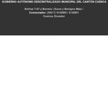
GOBIERNO AUTÓNOMO DESCENTRALIZADO MUNICIPAL DEL CANTÓN CUENCA
Bolívar 7-67 y Borrero | Sucre y Benigno Malo /
Conmutador:
(593-7) 4134900 / 4134901
Cuenca, Ecuador
RED DE BIBLIOTECAS MUNICIPALES
Libro Total
pmb