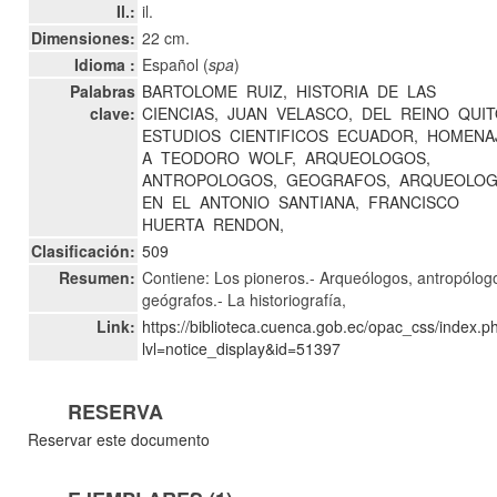
Il.:
il.
Dimensiones:
22 cm.
Idioma :
Español (
spa
)
Palabras
BARTOLOME
RUIZ,
HISTORIA
DE
LAS
clave:
CIENCIAS,
JUAN
VELASCO,
DEL
REINO
QUIT
ESTUDIOS
CIENTIFICOS
ECUADOR,
HOMENA
A
TEODORO
WOLF,
ARQUEOLOGOS,
ANTROPOLOGOS,
GEOGRAFOS,
ARQUEOLOG
EN
EL
ANTONIO
SANTIANA,
FRANCISCO
HUERTA
RENDON,
Clasificación:
509
Resumen:
Contiene: Los pioneros.- Arqueólogos, antropólog
geógrafos.- La historiografía,
Link:
https://biblioteca.cuenca.gob.ec/opac_css/index.p
lvl=notice_display&id=51397
RESERVA
Reservar este documento