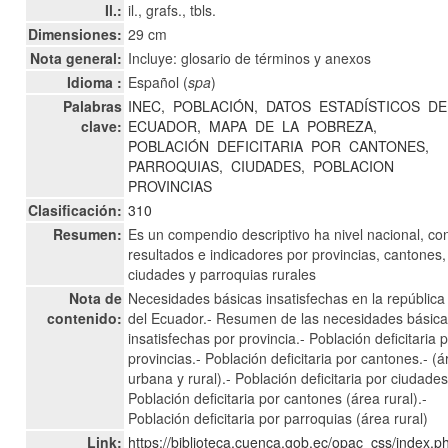
Il.:
il., grafs., tbls.
Dimensiones:
29 cm
Nota general:
Incluye: glosario de términos y anexos
Idioma :
Español (
spa
)
Palabras
INEC,
POBLACIÓN,
DATOS
ESTADÍSTICOS
DE
clave:
ECUADOR,
MAPA
DE
LA
POBREZA,
POBLACIÓN
DEFICITARIA
POR
CANTONES,
PARROQUIAS,
CIUDADES,
POBLACION
PROVINCIAS
Clasificación:
310
Resumen:
Es un compendio descriptivo ha nivel nacional, co
resultados e indicadores por provincias, cantones,
ciudades y parroquias rurales
Nota de
Necesidades básicas insatisfechas en la república
contenido:
del Ecuador.- Resumen de las necesidades básic
insatisfechas por provincia.- Población deficitaria 
provincias.- Población deficitaria por cantones.- (á
urbana y rural).- Población deficitaria por ciudades
Población deficitaria por cantones (área rural).-
Población deficitaria por parroquias (área rural)
Link:
https://biblioteca.cuenca.gob.ec/opac_css/index.p