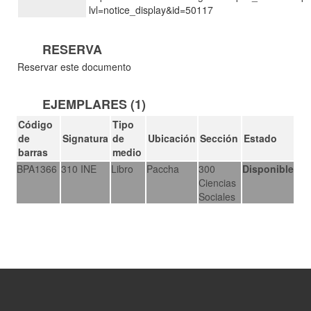
lvl=notice_display&id=50117
RESERVA
Reservar este documento
EJEMPLARES (1)
Código
Tipo
de
Signatura
de
Ubicación
Sección
Estado
barras
medio
BPA1366
310 INE
Libro
Paccha
300
Disponible
Ciencias
Sociales