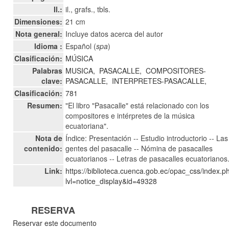
Il.:
il., grafs., tbls.
Dimensiones:
21 cm
Nota general:
Incluye datos acerca del autor
Idioma :
Español (
spa
)
Clasificación:
MÚSICA
Palabras
MUSICA,
PASACALLE,
COMPOSITORES-
clave:
PASACALLE,
INTERPRETES-PASACALLE,
Clasificación:
781
Resumen:
"El libro "Pasacalle" está relacionado con los
compositores e intérpretes de la música
ecuatoriana".
Nota de
Índice: Presentación -- Estudio introductorio -- Las
contenido:
gentes del pasacalle -- Nómina de pasacalles
ecuatorianos -- Letras de pasacalles ecuatorianos
Link:
https://biblioteca.cuenca.gob.ec/opac_css/index.p
lvl=notice_display&id=49328
RESERVA
Reservar este documento