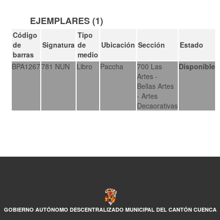
EJEMPLARES (1)
Código
Tipo
de
Signatura
de
Ubicación
Sección
Estado
barras
medio
BPA1267
781 NUN
Libro
Paccha
700 Las
Disponible
Artes -
Bellas Artes
- Artes
Decaorativas
GOBIERNO AUTÓNOMO DESCENTRALIZADO MUNICIPAL DEL CANTÓN CUENCA