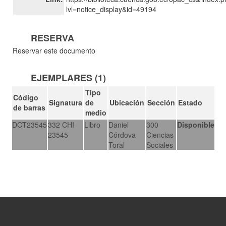
lvl=notice_display&id=49194
RESERVA
Reservar este documento
EJEMPLARES (1)
Tipo
Código
Signatura
de
Ubicación
Sección
Estado
de barras
medio
DCT23545
332 CHI
Libro
Daniel
300
Disponible
23545
Córdova
Ciencias
Toral
Sociales