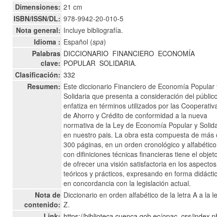
Dimensiones:
21 cm
ISBN/ISSN/DL:
978-9942-20-010-5
Nota general:
Incluye bibliografía.
Idioma :
Español (
spa
)
Palabras
DICCIONARIO
FINANCIERO
ECONOMÍA
clave:
POPULAR
SOLIDARIA.
Clasificación:
332
Resumen:
Este diccionario Financiero de Economía Popular 
Solidaria que presenta a consideración del públic
enfatiza en términos utilizados por las Cooperativ
de Ahorro y Crédito de conformidad a la nueva
normativa de la Ley de Economía Popular y Solida
en nuestro pais. La obra esta compuesta de más
300 páginas, en un orden cronológico y alfabético
con difiniciones técnicas financieras tiene el objet
de ofrecer una visión satisfactoria en los aspectos
teóricos y prácticos, expresando en forma didácti
en concordancia con la legislación actual.
Nota de
Diccionario en orden alfabético de la letra A a la l
contenido:
Z.
Link:
https://biblioteca.cuenca.gob.ec/opac_css/index.