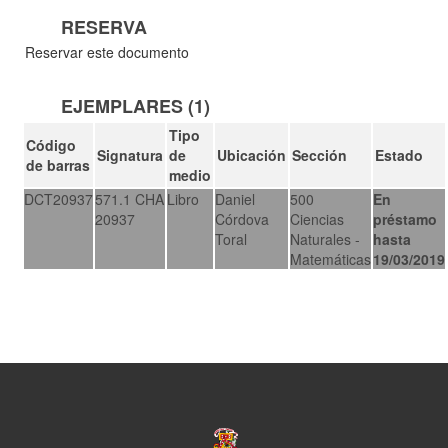
RESERVA
Reservar este documento
EJEMPLARES (1)
Tipo
Código
Signatura
de
Ubicación
Sección
Estado
de barras
medio
DCT20937
571.1 CHA
Libro
Daniel
500
En
20937
Córdova
Ciencias
préstamo
Toral
Naturales -
hasta
Matemáticas
19/03/2019