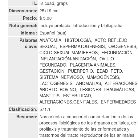
Il.:
ils,cuad, graps
Dimensiones:
25x19 cm
Precio:
$ 5.00
Nota general:
Incluye prefacio. introducción y bibliografía
Idioma :
Español (
spa
)
Palabras
ANATOMÍA,
HISTOLOGÍA,
ACTO-REFLEJO-
clave:
SEXUAL,
ESPERMATOGÉNESIS,
OVOGÉNESIS,
CICLO-SEXUAL-MAMIFEROS,
FECUNDACIÓN,
INPLANTACIÓN-ANIDACIÓN,
OVULO
FECUNDADO,
PLACENTA-ANIMALES,
GESTACIÓN,
PUERPERIO,
EDAD
FETO,
SISTEMA
NERVIOSO,
MAMOGÉNESIS,
LACTOGÉNESIS,
ANOMALÍAS,
ALTERACIONES
ABORTO
BOVINO,
LESIONES
TRAUMÁTICAS,
MASTITIS,
ESTERILIDAD,
ALTERACIONES.GENITALES,
ENFERMEDADES
Clasificación:
571.1
Resumen:
Nos orienta a conocer el comportamiento de los
procesos fisiológicos de los órganos genitales, de 
profilaxis y tratamiento de las enfermedades y
trastornos del tracto reproductor de los animales