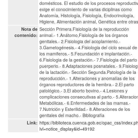
domésticos. El estudio de los procesos reproducti
exige el conocimiento de varias diciplinas como
Anatomía, Histología, Fisiología, Endocrinología,
Higiene, Alimentación animal, Genética entre otras
Nota de
Sección Primera.Fisiología de la reproducción
contenido:
animal.- 1.Anátomo,Fisiología de los órganos
genitales.- 2.Fisiologia del acoplamiento.-
3.Gametogénesis.- 4.Fisiologia del ciclo sexual de
los mamiferos.- 5.Fecundación e implantación.-
6.Fisiologia de la gestación.- 7.Fisiologia del parto
puerperio.- 8.Adaptaciones posnatales.- 9.Fisiolog
de la lactación.- Sección Segunda.Patología de la
reproducción.- 1.Alteraciones y anomalías de los
órganos reproductores de la hembra.- 2.El parto
patológico.- 3.El aborto bovino.- 4.Lesiones y
complicaciones consecutivas al parto.- 5.Alteracio
Metabólicas.- 6.Enfermedades de las mamas.-
7.Nutrición y Esterilidad.- 8.Alteraciones de los
genitales del macho.- Bibliografía
Link:
https://biblioteca.cuenca.gob.ec/opac_css/index.p
lvl=notice_display&id=49192