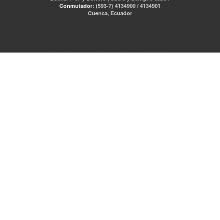
Conmutador:
(593-7) 4134900 / 4134901
Cuenca, Ecuador
RED DE BIBLIOTECAS MUNICIPALES
Libro Total
pmb