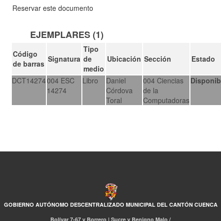
Reservar este documento
EJEMPLARES (1)
Tipo
Código
Signatura
de
Ubicación
Sección
Estado
de barras
medio
DCT14274
004 ESC
Libro
Daniel
004 Ciencias
Disponib
14274
Córdova
de la
Toral
Computadoras
GOBIERNO AUTÓNOMO DESCENTRALIZADO MUNICIPAL DEL CANTÓN CUENCA
Bolívar 7-67 y Borrero | Sucre y Benigno Malo /