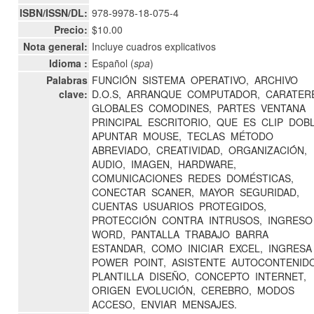
ISBN/ISSN/DL:
978-9978-18-075-4
Precio:
$10.00
Nota general:
Incluye cuadros explicativos
Idioma :
Español (
spa
)
Palabras
FUNCIÓN
SISTEMA
OPERATIVO,
ARCHIVO
clave:
D.O.S,
ARRANQUE
COMPUTADOR,
CARATER
GLOBALES
COMODINES,
PARTES
VENTANA
PRINCIPAL
ESCRITORIO,
QUE
ES
CLIP
DOB
APUNTAR
MOUSE,
TECLAS
MÉTODO
ABREVIADO,
CREATIVIDAD,
ORGANIZACIÓN,
AUDIO,
IMAGEN,
HARDWARE,
COMUNICACIONES
REDES
DOMÉSTICAS,
CONECTAR
SCANER,
MAYOR
SEGURIDAD,
CUENTAS
USUARIOS
PROTEGIDOS,
PROTECCIÓN
CONTRA
INTRUSOS,
INGRESO
WORD,
PANTALLA
TRABAJO
BARRA
ESTANDAR,
COMO
INICIAR
EXCEL,
INGRESA
POWER
POINT,
ASISTENTE
AUTOCONTENIDO
PLANTILLA
DISEÑO,
CONCEPTO
INTERNET,
ORIGEN
EVOLUCIÓN,
CEREBRO,
MODOS
ACCESO,
ENVIAR
MENSAJES.