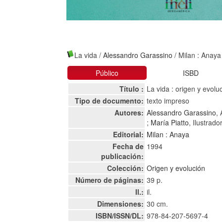
La vida
/
Alessandro Garassino
/ Milan : Anaya
Público
ISBD
Título :
La vida : origen y evolu
Tipo de documento:
texto impreso
Autores:
Alessandro Garassino
,
;
María Piatto
, Ilustrado
Editorial:
Milan : Anaya
Fecha de
1994
publicación:
Colección:
Origen y evolución
Número de páginas:
39 p.
Il.:
il.
Dimensiones:
30 cm.
ISBN/ISSN/DL:
978-84-207-5697-4