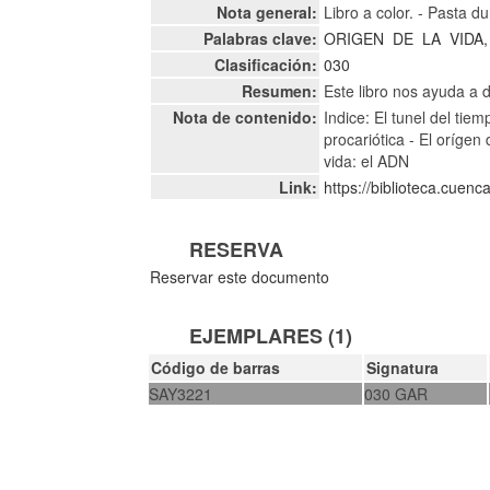
Nota general:
Libro a color. - Pasta du
Palabras clave:
ORIGEN
DE
LA
VIDA,
Clasificación:
030
Resumen:
Este libro nos ayuda a
Nota de contenido:
Indice: El tunel del tiem
procariótica - El orígen 
vida: el ADN
Link:
https://biblioteca.cuen
RESERVA
Reservar este documento
EJEMPLARES (1)
Código de barras
Signatura
SAY3221
030 GAR