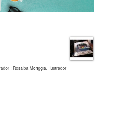
trador ;
Rosalba Moriggia
, Ilustrador