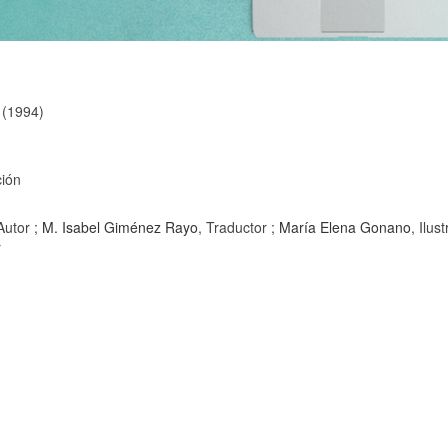
 (1994)
ción
 Autor ;
M. Isabel Giménez Rayo
, Traductor ;
María Elena Gonano
, Ilus
r