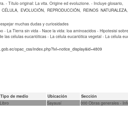
ra. - Título original: La vita. Origine ed evoluzione. - Incluye glosario,
CÉLULA,
EVOLUCIÓN,
REPRODUCCIÓN,
REINOS
NATURALEZA,
 despejar muchas dudas y curiosidades
po - La Tierra sin vida - Nace la vida: loa aminoacidos - Hipotesisi sobre 
de las células eucarióticas - La célula eucariótica vegetal - La célula eu
ca.gob.ec/opac_css/index.php?lvl=notice_display&id=4809
Tipo de medio
Ubicación
Sección
Libro
Sayausí
000 Obras generales - In