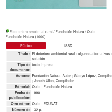
El deterioro ambiental rural
/
Fundación Natura
/ Quito :
Fundación Natura (1990)
Público
ISBD
Título :
El deterioro ambiental rural : algunas alternativas 
solución
Tipo de
texto impreso
documento:
Autores:
Fundación Natura
, Autor ;
Gladys López
, Compila
;
Janeth Ulloa
, Compilador
Editorial:
Quito : Fundación Natura
Fecha de
1990
publicación:
Otro editor:
Quito : EDUNAT III
Número de
132 p.