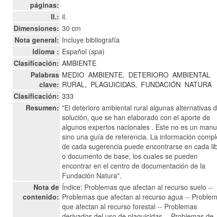
páginas:
Il.:
il.
Dimensiones:
30 cm
Nota general:
Incluye bibliografía
Idioma :
Español (
spa
)
Clasificación:
AMBIENTE
Palabras
MEDIO
AMBIENTE,
DETERIORO
AMBIENTAL
clave:
RURAL,
PLAGUICIDAS,
FUNDACIÓN
NATURA
Clasificación:
333
Resumen:
"El deterioro ambiental rural algunas alternativas 
solución, que se han elaborado con el aporte de
algunos expertos nacionales . Este no es un manu
sino una guía de referencia. La información compl
de cada sugerencia puede encontrarse en cada li
o documento de base, los cuales se pueden
encontrar en el centro de documentación de la
Fundación Natura".
Nota de
Índice: Problemas que afectan al recurso suelo --
contenido:
Problemas que afectan al recurso agua -- Proble
que afectan al recurso forestal -- Problemas
derivados del uso de plaguicidas -- Problemas de